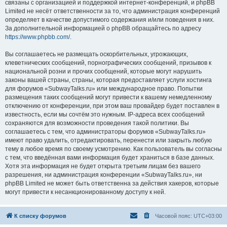
связаны с организацией и поддержкой интернет-конференций, и phpBB
Limited не несёт ответственности за то, что администрация конференций
определяет в качестве допустимого содержания и/или поведения в них.
За дополнительной информацией о phpBB обращайтесь по адресу
https://www.phpbb.com/
.
Вы соглашаетесь не размещать оскорбительных, угрожающих,
клеветнических сообщений, порнографических сообщений, призывов к
национальной розни и прочих сообщений, которые могут нарушить
законы вашей страны, страны, которая предоставляет услуги хостинга
для форумов «SubwayTalks.ru» или международное право. Попытки
размещения таких сообщений могут привести к вашему немедленному
отключению от конференции, при этом ваш провайдер будет поставлен в
известность, если мы сочтём это нужным. IP-адреса всех сообщений
сохраняются для возможности проведения такой политики. Вы
соглашаетесь с тем, что администраторы форумов «SubwayTalks.ru»
имеют право удалить, отредактировать, перенести или закрыть любую
тему в любое время по своему усмотрению. Как пользователь вы согласны
с тем, что введённая вами информация будет храниться в базе данных.
Хотя эта информация не будет открыта третьим лицам без вашего
разрешения, ни администрация конференции «SubwayTalks.ru», ни
phpBB Limited не может быть ответственна за действия хакеров, которые
могут привести к несанкционированному доступу к ней.
К списку форумов
Часовой пояс:
UTC+03:00