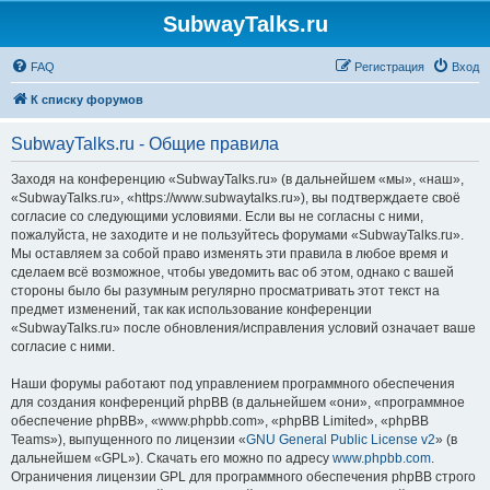
SubwayTalks.ru
FAQ
Регистрация
Вход
К списку форумов
SubwayTalks.ru - Общие правила
Заходя на конференцию «SubwayTalks.ru» (в дальнейшем «мы», «наш»,
«SubwayTalks.ru», «https://www.subwaytalks.ru»), вы подтверждаете своё
согласие со следующими условиями. Если вы не согласны с ними,
пожалуйста, не заходите и не пользуйтесь форумами «SubwayTalks.ru».
Мы оставляем за собой право изменять эти правила в любое время и
сделаем всё возможное, чтобы уведомить вас об этом, однако с вашей
стороны было бы разумным регулярно просматривать этот текст на
предмет изменений, так как использование конференции
«SubwayTalks.ru» после обновления/исправления условий означает ваше
согласие с ними.
Наши форумы работают под управлением программного обеспечения
для создания конференций phpBB (в дальнейшем «они», «программное
обеспечение phpBB», «www.phpbb.com», «phpBB Limited», «phpBB
Teams»), выпущенного по лицензии «
GNU General Public License v2
» (в
дальнейшем «GPL»). Скачать его можно по адресу
www.phpbb.com
.
Ограничения лицензии GPL для программного обеспечения phpBB строго