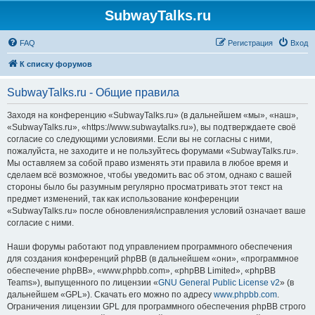
SubwayTalks.ru
FAQ
Регистрация
Вход
К списку форумов
SubwayTalks.ru - Общие правила
Заходя на конференцию «SubwayTalks.ru» (в дальнейшем «мы», «наш»,
«SubwayTalks.ru», «https://www.subwaytalks.ru»), вы подтверждаете своё
согласие со следующими условиями. Если вы не согласны с ними,
пожалуйста, не заходите и не пользуйтесь форумами «SubwayTalks.ru».
Мы оставляем за собой право изменять эти правила в любое время и
сделаем всё возможное, чтобы уведомить вас об этом, однако с вашей
стороны было бы разумным регулярно просматривать этот текст на
предмет изменений, так как использование конференции
«SubwayTalks.ru» после обновления/исправления условий означает ваше
согласие с ними.
Наши форумы работают под управлением программного обеспечения
для создания конференций phpBB (в дальнейшем «они», «программное
обеспечение phpBB», «www.phpbb.com», «phpBB Limited», «phpBB
Teams»), выпущенного по лицензии «
GNU General Public License v2
» (в
дальнейшем «GPL»). Скачать его можно по адресу
www.phpbb.com
.
Ограничения лицензии GPL для программного обеспечения phpBB строго