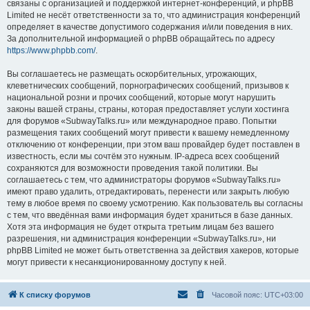
связаны с организацией и поддержкой интернет-конференций, и phpBB
Limited не несёт ответственности за то, что администрация конференций
определяет в качестве допустимого содержания и/или поведения в них.
За дополнительной информацией о phpBB обращайтесь по адресу
https://www.phpbb.com/
.
Вы соглашаетесь не размещать оскорбительных, угрожающих,
клеветнических сообщений, порнографических сообщений, призывов к
национальной розни и прочих сообщений, которые могут нарушить
законы вашей страны, страны, которая предоставляет услуги хостинга
для форумов «SubwayTalks.ru» или международное право. Попытки
размещения таких сообщений могут привести к вашему немедленному
отключению от конференции, при этом ваш провайдер будет поставлен в
известность, если мы сочтём это нужным. IP-адреса всех сообщений
сохраняются для возможности проведения такой политики. Вы
соглашаетесь с тем, что администраторы форумов «SubwayTalks.ru»
имеют право удалить, отредактировать, перенести или закрыть любую
тему в любое время по своему усмотрению. Как пользователь вы согласны
с тем, что введённая вами информация будет храниться в базе данных.
Хотя эта информация не будет открыта третьим лицам без вашего
разрешения, ни администрация конференции «SubwayTalks.ru», ни
phpBB Limited не может быть ответственна за действия хакеров, которые
могут привести к несанкционированному доступу к ней.
К списку форумов
Часовой пояс:
UTC+03:00