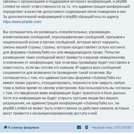
связаны с организацией и поддержкой интернет-конференций, и phpBB
Limited не несёт ответственности за то, что администрация конференций
определяет в качестве допустимого содержания и/или поведения в них.
За дополнительной информацией о phpBB обращайтесь по адресу
https://www.phpbb.com/
.
Вы соглашаетесь не размещать оскорбительных, угрожающих,
клеветнических сообщений, порнографических сообщений, призывов к
национальной розни и прочих сообщений, которые могут нарушить
законы вашей страны, страны, которая предоставляет услуги хостинга
для форумов «SubwayTalks.ru» или международное право. Попытки
размещения таких сообщений могут привести к вашему немедленному
отключению от конференции, при этом ваш провайдер будет поставлен в
известность, если мы сочтём это нужным. IP-адреса всех сообщений
сохраняются для возможности проведения такой политики. Вы
соглашаетесь с тем, что администраторы форумов «SubwayTalks.ru»
имеют право удалить, отредактировать, перенести или закрыть любую
тему в любое время по своему усмотрению. Как пользователь вы согласны
с тем, что введённая вами информация будет храниться в базе данных.
Хотя эта информация не будет открыта третьим лицам без вашего
разрешения, ни администрация конференции «SubwayTalks.ru», ни
phpBB Limited не может быть ответственна за действия хакеров, которые
могут привести к несанкционированному доступу к ней.
К списку форумов
Часовой пояс:
UTC+03:00