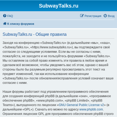
SubwayTalks.ru
FAQ
Регистрация
Вход
К списку форумов
SubwayTalks.ru - Общие правила
Заходя на конференцию «SubwayTalks.ru» (в дальнейшем «мы», «наш»,
«SubwayTalks.ru», «https://www.subwaytalks.ru»), вы подтверждаете своё
согласие со следующими условиями. Если вы не согласны с ними,
пожалуйста, не заходите и не пользуйтесь форумами «SubwayTalks.ru».
Мы оставляем за собой право изменять эти правила в любое время и
сделаем всё возможное, чтобы уведомить вас об этом, однако с вашей
стороны было бы разумным регулярно просматривать этот текст на
предмет изменений, так как использование конференции
«SubwayTalks.ru» после обновления/исправления условий означает ваше
согласие с ними.
Наши форумы работают под управлением программного обеспечения
для создания конференций phpBB (в дальнейшем «они», «программное
обеспечение phpBB», «www.phpbb.com», «phpBB Limited», «phpBB
Teams»), выпущенного по лицензии «
GNU General Public License v2
» (в
дальнейшем «GPL»). Скачать его можно по адресу
www.phpbb.com
.
Ограничения лицензии GPL для программного обеспечения phpBB строго