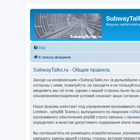
SubwayTalk
Форумы любителей м
FAQ
К списку форумов
SubwayTalks.ru - Общие правила
Заходя на конференцию «SubwayTalks.ru» (в дальнейшем «м
согласны с ними, пожалуйста, не заходите и не пользуйте
уведомить вас об этом, однако с вашей стороны было бы р
обновления/исправления условий означает ваше согласие 
Наши форумы работают под управлением программного об
Limited», «phpBB Teams»), выпущенного по лицензии «
GNU 
программного обеспечения phpBB строго связаны с органи
определяет в качестве допустимого содержания и/или по
Вы соглашаетесь не размещать оскорбительных, угрожающ
нарушить законы вашей страны, страны, которая предоста