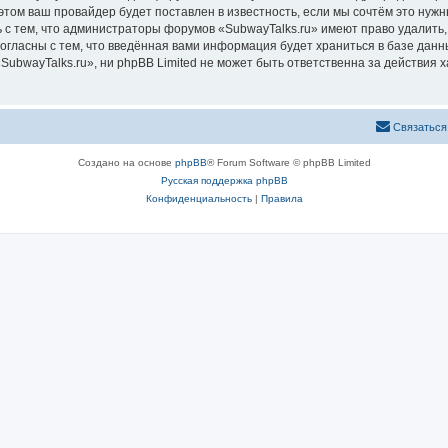
том ваш провайдер будет поставлен в известность, если мы сочтём это нужн
 с тем, что администраторы форумов «SubwayTalks.ru» имеют право удалить,
согласны с тем, что введённая вами информация будет храниться в базе дан
bwayTalks.ru», ни phpBB Limited не может быть ответственна за действия х
Связаться
Создано на основе
phpBB
® Forum Software © phpBB Limited
Русская поддержка phpBB
Конфиденциальность
|
Правила