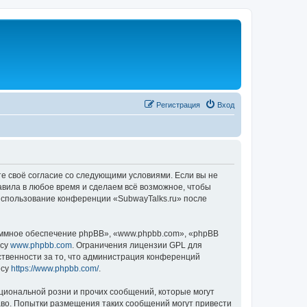
Регистрация
Вход
те своё согласие со следующими условиями. Если вы не
авила в любое время и сделаем всё возможное, чтобы
 использование конференции «SubwayTalks.ru» после
ммное обеспечение phpBB», «www.phpbb.com», «phpBB
есу
www.phpbb.com
. Ограничения лицензии GPL для
ственности за то, что администрация конференций
есу
https://www.phpbb.com/
.
циональной розни и прочих сообщений, которые могут
аво. Попытки размещения таких сообщений могут привести