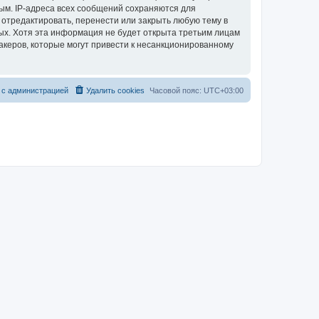
ым. IP-адреса всех сообщений сохраняются для
 отредактировать, перенести или закрыть любую тему в
ных. Хотя эта информация не будет открыта третьим лицам
акеров, которые могут привести к несанкционированному
 с администрацией
Удалить cookies
Часовой пояс:
UTC+03:00