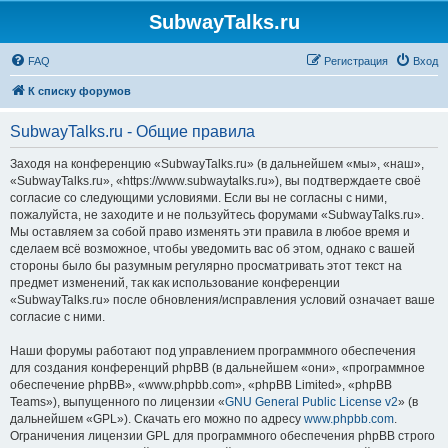
SubwayTalks.ru
FAQ
Регистрация
Вход
К списку форумов
SubwayTalks.ru - Общие правила
Заходя на конференцию «SubwayTalks.ru» (в дальнейшем «мы», «наш»,
«SubwayTalks.ru», «https://www.subwaytalks.ru»), вы подтверждаете своё
согласие со следующими условиями. Если вы не согласны с ними,
пожалуйста, не заходите и не пользуйтесь форумами «SubwayTalks.ru».
Мы оставляем за собой право изменять эти правила в любое время и
сделаем всё возможное, чтобы уведомить вас об этом, однако с вашей
стороны было бы разумным регулярно просматривать этот текст на
предмет изменений, так как использование конференции
«SubwayTalks.ru» после обновления/исправления условий означает ваше
согласие с ними.
Наши форумы работают под управлением программного обеспечения
для создания конференций phpBB (в дальнейшем «они», «программное
обеспечение phpBB», «www.phpbb.com», «phpBB Limited», «phpBB
Teams»), выпущенного по лицензии «
GNU General Public License v2
» (в
дальнейшем «GPL»). Скачать его можно по адресу
www.phpbb.com
.
Ограничения лицензии GPL для программного обеспечения phpBB строго