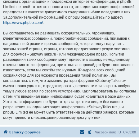
связаны с организацией и поддержкой интернет-конференций, и phpBB
Limited не несёт ответственности за то, что администрация конференций
определяет в качестве допустимого содержания и/или поведения в них.
За дополнительной информацией о phpBB обращайтесь по адресу
https://www.phpbb.com/
.
Вы соглашаетесь не размещать оскорбительных, угрожающих,
клеветнических сообщений, порнографических сообщений, призывов к
национальной розни и прочих сообщений, которые могут нарушить
законы вашей страны, страны, которая предоставляет услуги хостинга
для форумов «SubwayTalks.ru» или международное право. Попытки
размещения таких сообщений могут привести к вашему немедленному
отключению от конференции, при этом ваш провайдер будет поставлен в
известность, если мы сочтём это нужным. IP-адреса всех сообщений
сохраняются для возможности проведения такой политики. Вы
соглашаетесь с тем, что администраторы форумов «SubwayTalks.ru»
имеют право удалить, отредактировать, перенести или закрыть любую
тему в любое время по своему усмотрению. Как пользователь вы согласны
с тем, что введённая вами информация будет храниться в базе данных.
Хотя эта информация не будет открыта третьим лицам без вашего
разрешения, ни администрация конференции «SubwayTalks.ru», ни
phpBB Limited не может быть ответственна за действия хакеров, которые
могут привести к несанкционированному доступу к ней.
К списку форумов
Часовой пояс:
UTC+03:00