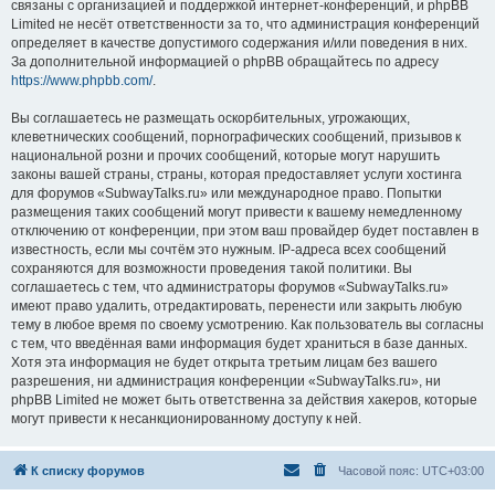
связаны с организацией и поддержкой интернет-конференций, и phpBB
Limited не несёт ответственности за то, что администрация конференций
определяет в качестве допустимого содержания и/или поведения в них.
За дополнительной информацией о phpBB обращайтесь по адресу
https://www.phpbb.com/
.
Вы соглашаетесь не размещать оскорбительных, угрожающих,
клеветнических сообщений, порнографических сообщений, призывов к
национальной розни и прочих сообщений, которые могут нарушить
законы вашей страны, страны, которая предоставляет услуги хостинга
для форумов «SubwayTalks.ru» или международное право. Попытки
размещения таких сообщений могут привести к вашему немедленному
отключению от конференции, при этом ваш провайдер будет поставлен в
известность, если мы сочтём это нужным. IP-адреса всех сообщений
сохраняются для возможности проведения такой политики. Вы
соглашаетесь с тем, что администраторы форумов «SubwayTalks.ru»
имеют право удалить, отредактировать, перенести или закрыть любую
тему в любое время по своему усмотрению. Как пользователь вы согласны
с тем, что введённая вами информация будет храниться в базе данных.
Хотя эта информация не будет открыта третьим лицам без вашего
разрешения, ни администрация конференции «SubwayTalks.ru», ни
phpBB Limited не может быть ответственна за действия хакеров, которые
могут привести к несанкционированному доступу к ней.
К списку форумов
Часовой пояс:
UTC+03:00