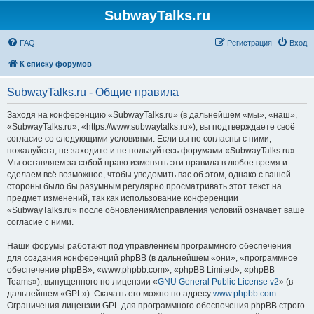
SubwayTalks.ru
FAQ
Регистрация
Вход
К списку форумов
SubwayTalks.ru - Общие правила
Заходя на конференцию «SubwayTalks.ru» (в дальнейшем «мы», «наш»,
«SubwayTalks.ru», «https://www.subwaytalks.ru»), вы подтверждаете своё
согласие со следующими условиями. Если вы не согласны с ними,
пожалуйста, не заходите и не пользуйтесь форумами «SubwayTalks.ru».
Мы оставляем за собой право изменять эти правила в любое время и
сделаем всё возможное, чтобы уведомить вас об этом, однако с вашей
стороны было бы разумным регулярно просматривать этот текст на
предмет изменений, так как использование конференции
«SubwayTalks.ru» после обновления/исправления условий означает ваше
согласие с ними.
Наши форумы работают под управлением программного обеспечения
для создания конференций phpBB (в дальнейшем «они», «программное
обеспечение phpBB», «www.phpbb.com», «phpBB Limited», «phpBB
Teams»), выпущенного по лицензии «
GNU General Public License v2
» (в
дальнейшем «GPL»). Скачать его можно по адресу
www.phpbb.com
.
Ограничения лицензии GPL для программного обеспечения phpBB строго