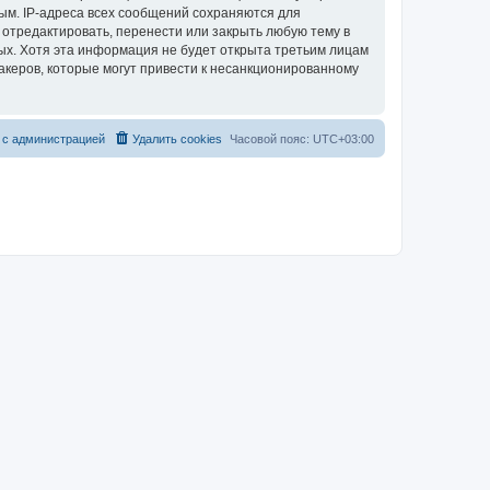
ым. IP-адреса всех сообщений сохраняются для
 отредактировать, перенести или закрыть любую тему в
ных. Хотя эта информация не будет открыта третьим лицам
акеров, которые могут привести к несанкционированному
 с администрацией
Удалить cookies
Часовой пояс:
UTC+03:00