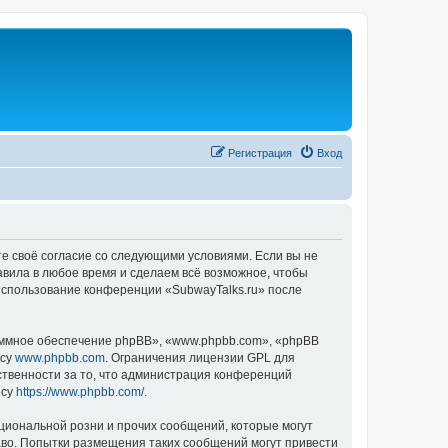
Регистрация
Вход
те своё согласие со следующими условиями. Если вы не
авила в любое время и сделаем всё возможное, чтобы
 использование конференции «SubwayTalks.ru» после
ммное обеспечение phpBB», «www.phpbb.com», «phpBB
есу
www.phpbb.com
. Ограничения лицензии GPL для
ственности за то, что администрация конференций
есу
https://www.phpbb.com/
.
циональной розни и прочих сообщений, которые могут
аво. Попытки размещения таких сообщений могут привести