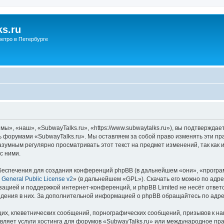
s.ru
етро в Петербурге
ы», «наш», «SubwayTalks.ru», «https://www.subwaytalks.ru»), вы подтверждае
сь форумами «SubwayTalks.ru». Мы оставляем за собой право изменять эти пр
азумным регулярно просматривать этот текст на предмет изменений, так как
с ними.
еспечения для создания конференций phpBB (в дальнейшем «они», «програ
General Public License v2
» (в дальнейшем «GPL»). Скачать его можно по адр
зацией и поддержкой интернет-конференций, и phpBB Limited не несёт ответ
ведения в них. За дополнительной информацией о phpBB обращайтесь по адр
их, клеветнических сообщений, порнографических сообщений, призывов к на
вляет услуги хостинга для форумов «SubwayTalks.ru» или международное пр