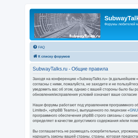
SubwayTalk
Форумы любителей м
FAQ
К списку форумов
SubwayTalks.ru - Общие правила
Заходя на конференцию «SubwayTalks.ru» (в дальнейшем «м
согласны с ними, пожалуйста, не заходите и не пользуйте
уведомить вас об этом, однако с вашей стороны было бы р
обновления/исправления условий означает ваше согласие 
Наши форумы работают под управлением программного об
Limited», «phpBB Teams»), выпущенного по лицензии «
GNU 
программного обеспечения phpBB строго связаны с органи
определяет в качестве допустимого содержания и/или по
Вы соглашаетесь не размещать оскорбительных, угрожающ
нарушить законы вашей страны, страны, которая предоста