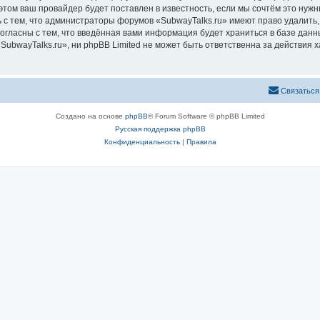
том ваш провайдер будет поставлен в известность, если мы сочтём это нужн
 с тем, что администраторы форумов «SubwayTalks.ru» имеют право удалить,
согласны с тем, что введённая вами информация будет храниться в базе дан
bwayTalks.ru», ни phpBB Limited не может быть ответственна за действия х
Связаться
Создано на основе
phpBB
® Forum Software © phpBB Limited
Русская поддержка phpBB
Конфиденциальность
|
Правила