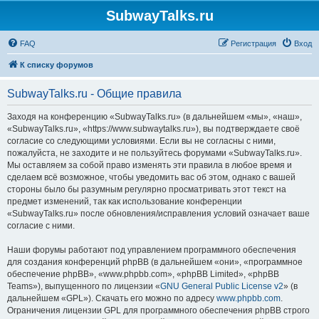
SubwayTalks.ru
FAQ
Регистрация
Вход
К списку форумов
SubwayTalks.ru - Общие правила
Заходя на конференцию «SubwayTalks.ru» (в дальнейшем «мы», «наш»,
«SubwayTalks.ru», «https://www.subwaytalks.ru»), вы подтверждаете своё
согласие со следующими условиями. Если вы не согласны с ними,
пожалуйста, не заходите и не пользуйтесь форумами «SubwayTalks.ru».
Мы оставляем за собой право изменять эти правила в любое время и
сделаем всё возможное, чтобы уведомить вас об этом, однако с вашей
стороны было бы разумным регулярно просматривать этот текст на
предмет изменений, так как использование конференции
«SubwayTalks.ru» после обновления/исправления условий означает ваше
согласие с ними.
Наши форумы работают под управлением программного обеспечения
для создания конференций phpBB (в дальнейшем «они», «программное
обеспечение phpBB», «www.phpbb.com», «phpBB Limited», «phpBB
Teams»), выпущенного по лицензии «
GNU General Public License v2
» (в
дальнейшем «GPL»). Скачать его можно по адресу
www.phpbb.com
.
Ограничения лицензии GPL для программного обеспечения phpBB строго