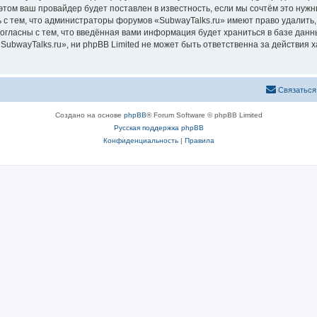
том ваш провайдер будет поставлен в известность, если мы сочтём это нужн
 с тем, что администраторы форумов «SubwayTalks.ru» имеют право удалить,
согласны с тем, что введённая вами информация будет храниться в базе дан
bwayTalks.ru», ни phpBB Limited не может быть ответственна за действия х
Связаться
Создано на основе
phpBB
® Forum Software © phpBB Limited
Русская поддержка phpBB
Конфиденциальность
|
Правила