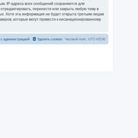
ым. IP-адреса всех сообщений сохраняются для
 отредактировать, перенести или закрыть любую тему в
ных. Хотя эта информация не будет открыта третьим лицам
акеров, которые могут привести к несанкционированному
 с администрацией
Удалить cookies
Часовой пояс:
UTC+03:00