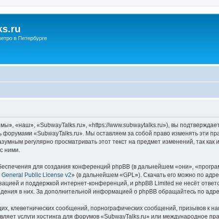
s.ru
етро в Петербурге
ы», «наш», «SubwayTalks.ru», «https://www.subwaytalks.ru»), вы подтверждае
сь форумами «SubwayTalks.ru». Мы оставляем за собой право изменять эти пр
азумным регулярно просматривать этот текст на предмет изменений, так как
с ними.
еспечения для создания конференций phpBB (в дальнейшем «они», «програ
General Public License v2
» (в дальнейшем «GPL»). Скачать его можно по адр
зацией и поддержкой интернет-конференций, и phpBB Limited не несёт ответ
ведения в них. За дополнительной информацией о phpBB обращайтесь по адр
их, клеветнических сообщений, порнографических сообщений, призывов к на
вляет услуги хостинга для форумов «SubwayTalks.ru» или международное пр