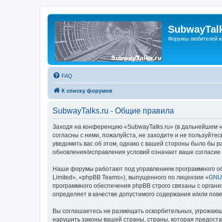
SubwayTalk
Форумы любителей м
FAQ
К списку форумов
SubwayTalks.ru - Общие правила
Заходя на конференцию «SubwayTalks.ru» (в дальнейшем «м
согласны с ними, пожалуйста, не заходите и не пользуйте
уведомить вас об этом, однако с вашей стороны было бы р
обновления/исправления условий означает ваше согласие 
Наши форумы работают под управлением программного об
Limited», «phpBB Teams»), выпущенного по лицензии «
GNU 
программного обеспечения phpBB строго связаны с органи
определяет в качестве допустимого содержания и/или по
Вы соглашаетесь не размещать оскорбительных, угрожающ
нарушить законы вашей страны, страны, которая предоста