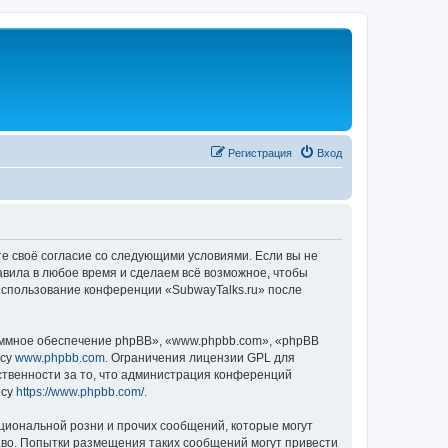
Регистрация
Вход
те своё согласие со следующими условиями. Если вы не
авила в любое время и сделаем всё возможное, чтобы
 использование конференции «SubwayTalks.ru» после
ммное обеспечение phpBB», «www.phpbb.com», «phpBB
есу
www.phpbb.com
. Ограничения лицензии GPL для
ственности за то, что администрация конференций
есу
https://www.phpbb.com/
.
циональной розни и прочих сообщений, которые могут
аво. Попытки размещения таких сообщений могут привести