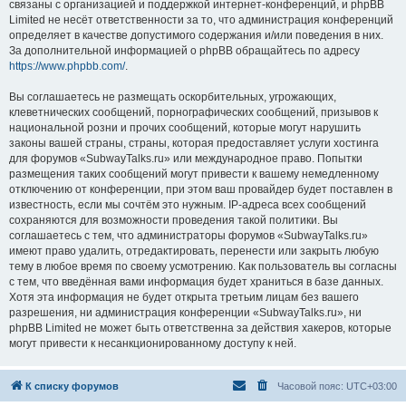
связаны с организацией и поддержкой интернет-конференций, и phpBB
Limited не несёт ответственности за то, что администрация конференций
определяет в качестве допустимого содержания и/или поведения в них.
За дополнительной информацией о phpBB обращайтесь по адресу
https://www.phpbb.com/
.
Вы соглашаетесь не размещать оскорбительных, угрожающих,
клеветнических сообщений, порнографических сообщений, призывов к
национальной розни и прочих сообщений, которые могут нарушить
законы вашей страны, страны, которая предоставляет услуги хостинга
для форумов «SubwayTalks.ru» или международное право. Попытки
размещения таких сообщений могут привести к вашему немедленному
отключению от конференции, при этом ваш провайдер будет поставлен в
известность, если мы сочтём это нужным. IP-адреса всех сообщений
сохраняются для возможности проведения такой политики. Вы
соглашаетесь с тем, что администраторы форумов «SubwayTalks.ru»
имеют право удалить, отредактировать, перенести или закрыть любую
тему в любое время по своему усмотрению. Как пользователь вы согласны
с тем, что введённая вами информация будет храниться в базе данных.
Хотя эта информация не будет открыта третьим лицам без вашего
разрешения, ни администрация конференции «SubwayTalks.ru», ни
phpBB Limited не может быть ответственна за действия хакеров, которые
могут привести к несанкционированному доступу к ней.
К списку форумов
Часовой пояс:
UTC+03:00