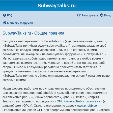
SubwayTalks.ru
FAQ
Регистрация
Вход
К списку форумов
SubwayTalks.ru - Общие правила
Заходя на конференцию «SubwayTalks.ru» (в дальнейшем «мы», «наш»,
«SubwayTalks.ru», «https://www.subwaytalks.ru»), вы подтверждаете своё
согласие со следующими условиями. Если вы не согласны с ними,
пожалуйста, не заходите и не пользуйтесь форумами «SubwayTalks.ru».
Мы оставляем за собой право изменять эти правила в любое время и
сделаем всё возможное, чтобы уведомить вас об этом, однако с вашей
стороны было бы разумным регулярно просматривать этот текст на
предмет изменений, так как использование конференции
«SubwayTalks.ru» после обновления/исправления условий означает ваше
согласие с ними.
Наши форумы работают под управлением программного обеспечения
для создания конференций phpBB (в дальнейшем «они», «программное
обеспечение phpBB», «www.phpbb.com», «phpBB Limited», «phpBB
Teams»), выпущенного по лицензии «
GNU General Public License v2
» (в
дальнейшем «GPL»). Скачать его можно по адресу
www.phpbb.com
.
Ограничения лицензии GPL для программного обеспечения phpBB строго