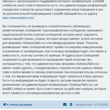
связаны с организацией и поддержкой интернет-конференций, и phpBB
Limited не несёт ответственности за то, что администрация конференций
определяет в качестве допустимого содержания и/или поведения в них.
За дополнительной информацией о phpBB обращайтесь по адресу
https://www.phpbb.com/
.
Вы соглашаетесь не размещать оскорбительных, угрожающих,
клеветнических сообщений, порнографических сообщений, призывов к
национальной розни и прочих сообщений, которые могут нарушить
законы вашей страны, страны, которая предоставляет услуги хостинга
для форумов «SubwayTalks.ru» или международное право. Попытки
размещения таких сообщений могут привести к вашему немедленному
отключению от конференции, при этом ваш провайдер будет поставлен в
известность, если мы сочтём это нужным. IP-адреса всех сообщений
сохраняются для возможности проведения такой политики. Вы
соглашаетесь с тем, что администраторы форумов «SubwayTalks.ru»
имеют право удалить, отредактировать, перенести или закрыть любую
тему в любое время по своему усмотрению. Как пользователь вы согласны
с тем, что введённая вами информация будет храниться в базе данных.
Хотя эта информация не будет открыта третьим лицам без вашего
разрешения, ни администрация конференции «SubwayTalks.ru», ни
phpBB Limited не может быть ответственна за действия хакеров, которые
могут привести к несанкционированному доступу к ней.
К списку форумов
Часовой пояс:
UTC+03:00