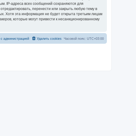
ым. IP-адреса всех сообщений сохраняются для
 отредактировать, перенести или закрыть любую тему в
ных. Хотя эта информация не будет открыта третьим лицам
акеров, которые могут привести к несанкционированному
 с администрацией
Удалить cookies
Часовой пояс:
UTC+03:00