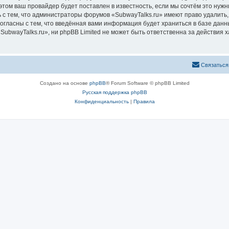
том ваш провайдер будет поставлен в известность, если мы сочтём это нужн
 с тем, что администраторы форумов «SubwayTalks.ru» имеют право удалить,
согласны с тем, что введённая вами информация будет храниться в базе дан
bwayTalks.ru», ни phpBB Limited не может быть ответственна за действия х
Связаться
Создано на основе
phpBB
® Forum Software © phpBB Limited
Русская поддержка phpBB
Конфиденциальность
|
Правила