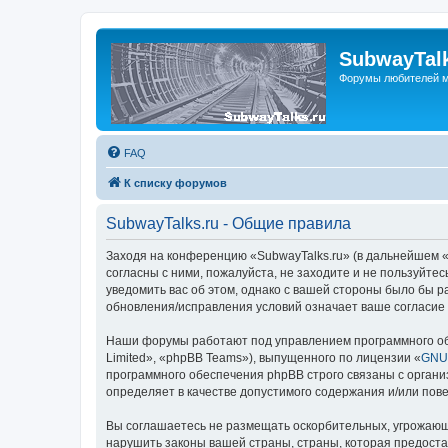
SubwayTalk
Форумы любителей м
FAQ
К списку форумов
SubwayTalks.ru - Общие правила
Заходя на конференцию «SubwayTalks.ru» (в дальнейшем «м
согласны с ними, пожалуйста, не заходите и не пользуйте
уведомить вас об этом, однако с вашей стороны было бы р
обновления/исправления условий означает ваше согласие 
Наши форумы работают под управлением программного об
Limited», «phpBB Teams»), выпущенного по лицензии «
GNU 
программного обеспечения phpBB строго связаны с органи
определяет в качестве допустимого содержания и/или по
Вы соглашаетесь не размещать оскорбительных, угрожающ
нарушить законы вашей страны, страны, которая предоста