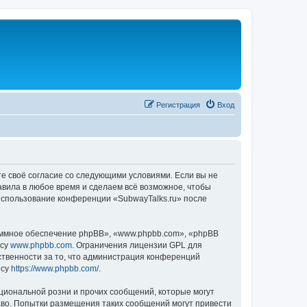
Регистрация
Вход
те своё согласие со следующими условиями. Если вы не
авила в любое время и сделаем всё возможное, чтобы
 использование конференции «SubwayTalks.ru» после
ммное обеспечение phpBB», «www.phpbb.com», «phpBB
есу
www.phpbb.com
. Ограничения лицензии GPL для
ственности за то, что администрация конференций
есу
https://www.phpbb.com/
.
циональной розни и прочих сообщений, которые могут
аво. Попытки размещения таких сообщений могут привести