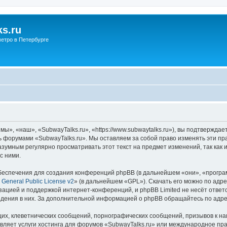
s.ru
етро в Петербурге
ы», «наш», «SubwayTalks.ru», «https://www.subwaytalks.ru»), вы подтверждае
сь форумами «SubwayTalks.ru». Мы оставляем за собой право изменять эти пр
азумным регулярно просматривать этот текст на предмет изменений, так как
с ними.
еспечения для создания конференций phpBB (в дальнейшем «они», «програ
General Public License v2
» (в дальнейшем «GPL»). Скачать его можно по адр
зацией и поддержкой интернет-конференций, и phpBB Limited не несёт ответ
ведения в них. За дополнительной информацией о phpBB обращайтесь по адр
их, клеветнических сообщений, порнографических сообщений, призывов к на
вляет услуги хостинга для форумов «SubwayTalks.ru» или международное пр