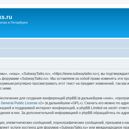
s.ru
етро в Петербурге
ы», «наш», «SubwayTalks.ru», «https://www.subwaytalks.ru»), вы подтверждае
сь форумами «SubwayTalks.ru». Мы оставляем за собой право изменять эти пр
азумным регулярно просматривать этот текст на предмет изменений, так как
с ними.
еспечения для создания конференций phpBB (в дальнейшем «они», «програ
General Public License v2
» (в дальнейшем «GPL»). Скачать его можно по адр
зацией и поддержкой интернет-конференций, и phpBB Limited не несёт ответ
ведения в них. За дополнительной информацией о phpBB обращайтесь по адр
их, клеветнических сообщений, порнографических сообщений, призывов к на
вляет услуги хостинга для форумов «SubwayTalks.ru» или международное пр