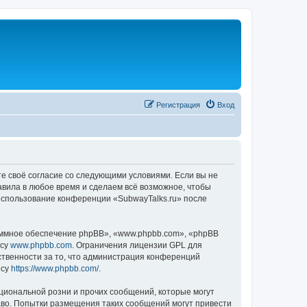
Регистрация
Вход
те своё согласие со следующими условиями. Если вы не
авила в любое время и сделаем всё возможное, чтобы
 использование конференции «SubwayTalks.ru» после
ммное обеспечение phpBB», «www.phpbb.com», «phpBB
есу
www.phpbb.com
. Ограничения лицензии GPL для
ственности за то, что администрация конференций
есу
https://www.phpbb.com/
.
циональной розни и прочих сообщений, которые могут
аво. Попытки размещения таких сообщений могут привести