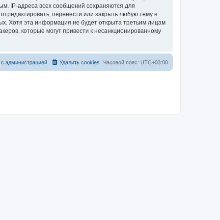
ым. IP-адреса всех сообщений сохраняются для
 отредактировать, перенести или закрыть любую тему в
ных. Хотя эта информация не будет открыта третьим лицам
акеров, которые могут привести к несанкционированному
 с администрацией
Удалить cookies
Часовой пояс:
UTC+03:00