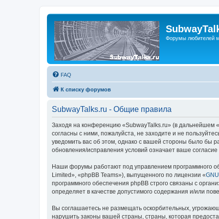
SubwayTalk
Форумы любителей м
FAQ
К списку форумов
SubwayTalks.ru - Общие правила
Заходя на конференцию «SubwayTalks.ru» (в дальнейшем «м
согласны с ними, пожалуйста, не заходите и не пользуйте
уведомить вас об этом, однако с вашей стороны было бы р
обновления/исправления условий означает ваше согласие 
Наши форумы работают под управлением программного об
Limited», «phpBB Teams»), выпущенного по лицензии «
GNU 
программного обеспечения phpBB строго связаны с органи
определяет в качестве допустимого содержания и/или по
Вы соглашаетесь не размещать оскорбительных, угрожающ
нарушить законы вашей страны, страны, которая предоста