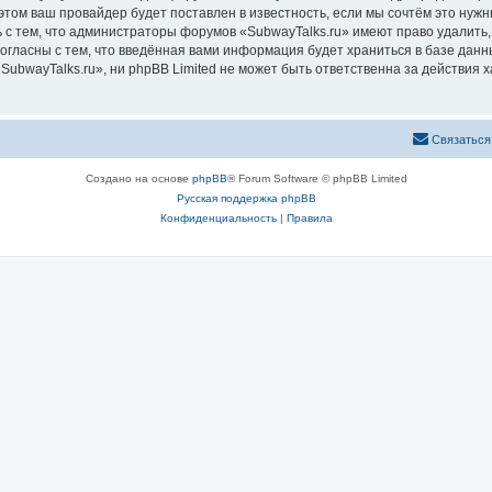
том ваш провайдер будет поставлен в известность, если мы сочтём это нужн
 с тем, что администраторы форумов «SubwayTalks.ru» имеют право удалить,
согласны с тем, что введённая вами информация будет храниться в базе дан
bwayTalks.ru», ни phpBB Limited не может быть ответственна за действия х
Связаться
Создано на основе
phpBB
® Forum Software © phpBB Limited
Русская поддержка phpBB
Конфиденциальность
|
Правила