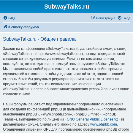
SubwayTalks.ru
FAQ
Регистрация
Вход
К списку форумов
SubwayTalks.ru - Общие правила
Заходя на конференцию «SubwayTalks.ru» (в дальнейшем «мы», «наш»,
«SubwayTalks.ru», «https://www.subwaytalks.ru»), вы подтверждаете своё
согласие со следующими условиями. Если вы не согласны с ними,
пожалуйста, не заходите и не пользуйтесь форумами «SubwayTalks.ru».
Мы оставляем за собой право изменять эти правила в любое время и
сделаем всё возможное, чтобы уведомить вас об этом, однако с вашей
стороны было бы разумным регулярно просматривать этот текст на
предмет изменений, так как использование конференции
«SubwayTalks.ru» после обновления/исправления условий означает ваше
согласие с ними.
Наши форумы работают под управлением программного обеспечения
для создания конференций phpBB (в дальнейшем «они», «программное
обеспечение phpBB», «www.phpbb.com», «phpBB Limited», «phpBB
Teams»), выпущенного по лицензии «
GNU General Public License v2
» (в
дальнейшем «GPL»). Скачать его можно по адресу
www.phpbb.com
.
Ограничения лицензии GPL для программного обеспечения phpBB строго