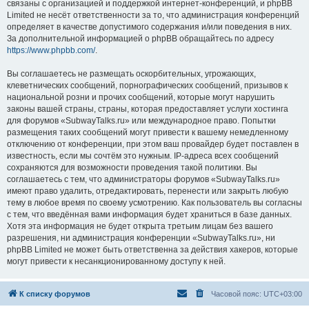
связаны с организацией и поддержкой интернет-конференций, и phpBB
Limited не несёт ответственности за то, что администрация конференций
определяет в качестве допустимого содержания и/или поведения в них.
За дополнительной информацией о phpBB обращайтесь по адресу
https://www.phpbb.com/
.
Вы соглашаетесь не размещать оскорбительных, угрожающих,
клеветнических сообщений, порнографических сообщений, призывов к
национальной розни и прочих сообщений, которые могут нарушить
законы вашей страны, страны, которая предоставляет услуги хостинга
для форумов «SubwayTalks.ru» или международное право. Попытки
размещения таких сообщений могут привести к вашему немедленному
отключению от конференции, при этом ваш провайдер будет поставлен в
известность, если мы сочтём это нужным. IP-адреса всех сообщений
сохраняются для возможности проведения такой политики. Вы
соглашаетесь с тем, что администраторы форумов «SubwayTalks.ru»
имеют право удалить, отредактировать, перенести или закрыть любую
тему в любое время по своему усмотрению. Как пользователь вы согласны
с тем, что введённая вами информация будет храниться в базе данных.
Хотя эта информация не будет открыта третьим лицам без вашего
разрешения, ни администрация конференции «SubwayTalks.ru», ни
phpBB Limited не может быть ответственна за действия хакеров, которые
могут привести к несанкционированному доступу к ней.
К списку форумов
Часовой пояс:
UTC+03:00