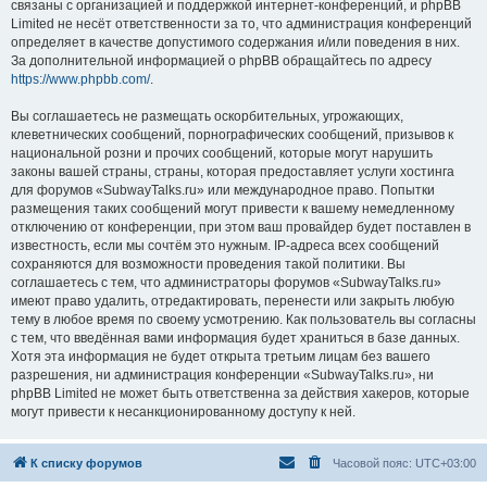
связаны с организацией и поддержкой интернет-конференций, и phpBB
Limited не несёт ответственности за то, что администрация конференций
определяет в качестве допустимого содержания и/или поведения в них.
За дополнительной информацией о phpBB обращайтесь по адресу
https://www.phpbb.com/
.
Вы соглашаетесь не размещать оскорбительных, угрожающих,
клеветнических сообщений, порнографических сообщений, призывов к
национальной розни и прочих сообщений, которые могут нарушить
законы вашей страны, страны, которая предоставляет услуги хостинга
для форумов «SubwayTalks.ru» или международное право. Попытки
размещения таких сообщений могут привести к вашему немедленному
отключению от конференции, при этом ваш провайдер будет поставлен в
известность, если мы сочтём это нужным. IP-адреса всех сообщений
сохраняются для возможности проведения такой политики. Вы
соглашаетесь с тем, что администраторы форумов «SubwayTalks.ru»
имеют право удалить, отредактировать, перенести или закрыть любую
тему в любое время по своему усмотрению. Как пользователь вы согласны
с тем, что введённая вами информация будет храниться в базе данных.
Хотя эта информация не будет открыта третьим лицам без вашего
разрешения, ни администрация конференции «SubwayTalks.ru», ни
phpBB Limited не может быть ответственна за действия хакеров, которые
могут привести к несанкционированному доступу к ней.
К списку форумов
Часовой пояс:
UTC+03:00