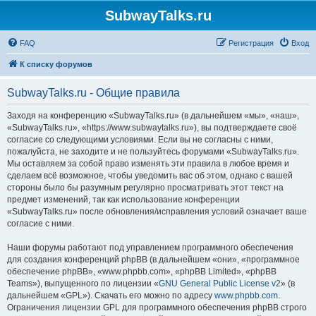
SubwayTalks.ru
FAQ
Регистрация
Вход
К списку форумов
SubwayTalks.ru - Общие правила
Заходя на конференцию «SubwayTalks.ru» (в дальнейшем «мы», «наш»,
«SubwayTalks.ru», «https://www.subwaytalks.ru»), вы подтверждаете своё
согласие со следующими условиями. Если вы не согласны с ними,
пожалуйста, не заходите и не пользуйтесь форумами «SubwayTalks.ru».
Мы оставляем за собой право изменять эти правила в любое время и
сделаем всё возможное, чтобы уведомить вас об этом, однако с вашей
стороны было бы разумным регулярно просматривать этот текст на
предмет изменений, так как использование конференции
«SubwayTalks.ru» после обновления/исправления условий означает ваше
согласие с ними.
Наши форумы работают под управлением программного обеспечения
для создания конференций phpBB (в дальнейшем «они», «программное
обеспечение phpBB», «www.phpbb.com», «phpBB Limited», «phpBB
Teams»), выпущенного по лицензии «
GNU General Public License v2
» (в
дальнейшем «GPL»). Скачать его можно по адресу
www.phpbb.com
.
Ограничения лицензии GPL для программного обеспечения phpBB строго