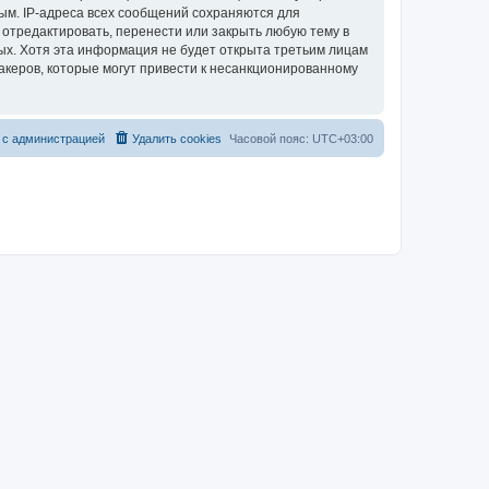
ым. IP-адреса всех сообщений сохраняются для
 отредактировать, перенести или закрыть любую тему в
ных. Хотя эта информация не будет открыта третьим лицам
акеров, которые могут привести к несанкционированному
 с администрацией
Удалить cookies
Часовой пояс:
UTC+03:00