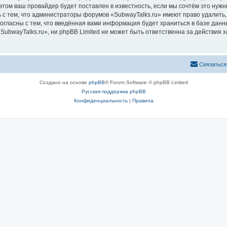
том ваш провайдер будет поставлен в известность, если мы сочтём это нужн
 с тем, что администраторы форумов «SubwayTalks.ru» имеют право удалить,
согласны с тем, что введённая вами информация будет храниться в базе дан
bwayTalks.ru», ни phpBB Limited не может быть ответственна за действия х
Связаться
Создано на основе
phpBB
® Forum Software © phpBB Limited
Русская поддержка phpBB
Конфиденциальность
|
Правила