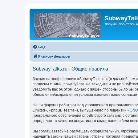
SubwayTalk
Форумы любителей м
FAQ
К списку форумов
SubwayTalks.ru - Общие правила
Заходя на конференцию «SubwayTalks.ru» (в дальнейшем «м
согласны с ними, пожалуйста, не заходите и не пользуйте
уведомить вас об этом, однако с вашей стороны было бы р
обновления/исправления условий означает ваше согласие 
Наши форумы работают под управлением программного об
Limited», «phpBB Teams»), выпущенного по лицензии «
GNU 
программного обеспечения phpBB строго связаны с органи
определяет в качестве допустимого содержания и/или по
Вы соглашаетесь не размещать оскорбительных, угрожающ
нарушить законы вашей страны, страны, которая предоста