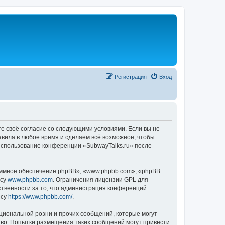
Регистрация
Вход
те своё согласие со следующими условиями. Если вы не
авила в любое время и сделаем всё возможное, чтобы
 использование конференции «SubwayTalks.ru» после
ммное обеспечение phpBB», «www.phpbb.com», «phpBB
есу
www.phpbb.com
. Ограничения лицензии GPL для
ственности за то, что администрация конференций
есу
https://www.phpbb.com/
.
циональной розни и прочих сообщений, которые могут
аво. Попытки размещения таких сообщений могут привести