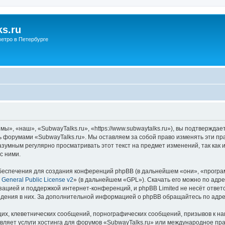
s.ru
етро в Петербурге
ы», «наш», «SubwayTalks.ru», «https://www.subwaytalks.ru»), вы подтверждае
сь форумами «SubwayTalks.ru». Мы оставляем за собой право изменять эти пр
азумным регулярно просматривать этот текст на предмет изменений, так как
с ними.
еспечения для создания конференций phpBB (в дальнейшем «они», «програ
General Public License v2
» (в дальнейшем «GPL»). Скачать его можно по адр
зацией и поддержкой интернет-конференций, и phpBB Limited не несёт ответ
ведения в них. За дополнительной информацией о phpBB обращайтесь по адр
их, клеветнических сообщений, порнографических сообщений, призывов к на
вляет услуги хостинга для форумов «SubwayTalks.ru» или международное пр