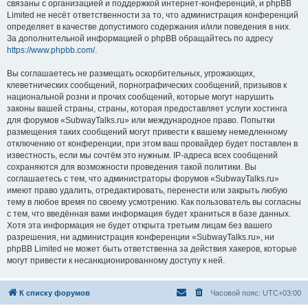
связаны с организацией и поддержкой интернет-конференций, и phpBB
Limited не несёт ответственности за то, что администрация конференций
определяет в качестве допустимого содержания и/или поведения в них.
За дополнительной информацией о phpBB обращайтесь по адресу
https://www.phpbb.com/
.
Вы соглашаетесь не размещать оскорбительных, угрожающих,
клеветнических сообщений, порнографических сообщений, призывов к
национальной розни и прочих сообщений, которые могут нарушить
законы вашей страны, страны, которая предоставляет услуги хостинга
для форумов «SubwayTalks.ru» или международное право. Попытки
размещения таких сообщений могут привести к вашему немедленному
отключению от конференции, при этом ваш провайдер будет поставлен в
известность, если мы сочтём это нужным. IP-адреса всех сообщений
сохраняются для возможности проведения такой политики. Вы
соглашаетесь с тем, что администраторы форумов «SubwayTalks.ru»
имеют право удалить, отредактировать, перенести или закрыть любую
тему в любое время по своему усмотрению. Как пользователь вы согласны
с тем, что введённая вами информация будет храниться в базе данных.
Хотя эта информация не будет открыта третьим лицам без вашего
разрешения, ни администрация конференции «SubwayTalks.ru», ни
phpBB Limited не может быть ответственна за действия хакеров, которые
могут привести к несанкционированному доступу к ней.
К списку форумов
Часовой пояс:
UTC+03:00