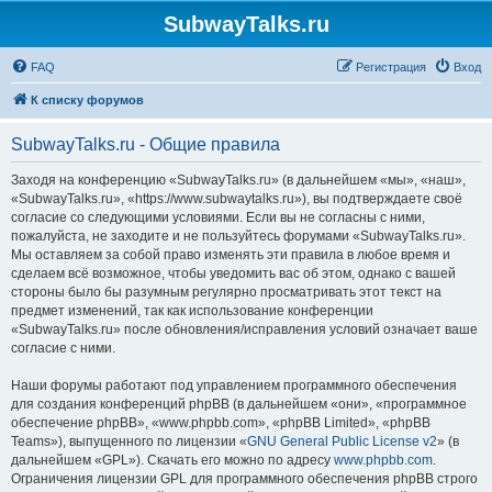
SubwayTalks.ru
FAQ
Регистрация
Вход
К списку форумов
SubwayTalks.ru - Общие правила
Заходя на конференцию «SubwayTalks.ru» (в дальнейшем «мы», «наш»,
«SubwayTalks.ru», «https://www.subwaytalks.ru»), вы подтверждаете своё
согласие со следующими условиями. Если вы не согласны с ними,
пожалуйста, не заходите и не пользуйтесь форумами «SubwayTalks.ru».
Мы оставляем за собой право изменять эти правила в любое время и
сделаем всё возможное, чтобы уведомить вас об этом, однако с вашей
стороны было бы разумным регулярно просматривать этот текст на
предмет изменений, так как использование конференции
«SubwayTalks.ru» после обновления/исправления условий означает ваше
согласие с ними.
Наши форумы работают под управлением программного обеспечения
для создания конференций phpBB (в дальнейшем «они», «программное
обеспечение phpBB», «www.phpbb.com», «phpBB Limited», «phpBB
Teams»), выпущенного по лицензии «
GNU General Public License v2
» (в
дальнейшем «GPL»). Скачать его можно по адресу
www.phpbb.com
.
Ограничения лицензии GPL для программного обеспечения phpBB строго