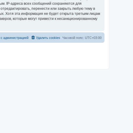
ым. IP-адреса всех сообщений сохраняются для
 отредактировать, перенести или закрыть любую тему в
ных. Хотя эта информация не будет открыта третьим лицам
акеров, которые могут привести к несанкционированному
 с администрацией
Удалить cookies
Часовой пояс:
UTC+03:00