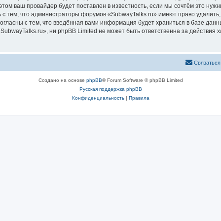
том ваш провайдер будет поставлен в известность, если мы сочтём это нужн
 с тем, что администраторы форумов «SubwayTalks.ru» имеют право удалить,
согласны с тем, что введённая вами информация будет храниться в базе дан
bwayTalks.ru», ни phpBB Limited не может быть ответственна за действия х
Связаться
Создано на основе
phpBB
® Forum Software © phpBB Limited
Русская поддержка phpBB
Конфиденциальность
|
Правила