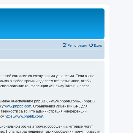
Регистрация
Вход
те своё согласие со следующими условиями. Если вы не
авила в любое время и сделаем всё возможное, чтобы
 использование конференции «SubwayTalks.ru» после
ммное обеспечение phpBB», «www.phpbb.com», «phpBB
есу
www.phpbb.com
. Ограничения лицензии GPL для
ственности за то, что администрация конференций
есу
https://www.phpbb.com/
.
циональной розни и прочих сообщений, которые могут
аво. Попытки размещения таких сообщений могут привести