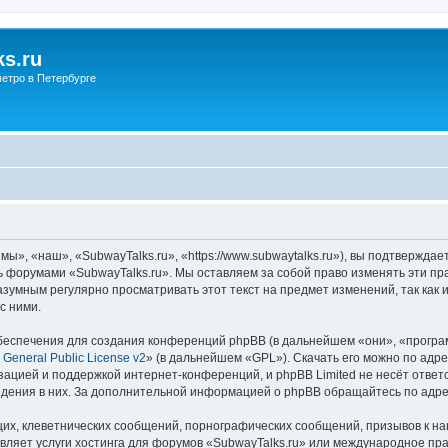
s.ru
етро в Петербурге
ы», «наш», «SubwayTalks.ru», «https://www.subwaytalks.ru»), вы подтверждае
сь форумами «SubwayTalks.ru». Мы оставляем за собой право изменять эти пр
азумным регулярно просматривать этот текст на предмет изменений, так как
с ними.
еспечения для создания конференций phpBB (в дальнейшем «они», «програ
General Public License v2
» (в дальнейшем «GPL»). Скачать его можно по адр
зацией и поддержкой интернет-конференций, и phpBB Limited не несёт ответ
ведения в них. За дополнительной информацией о phpBB обращайтесь по адр
их, клеветнических сообщений, порнографических сообщений, призывов к на
вляет услуги хостинга для форумов «SubwayTalks.ru» или международное пр