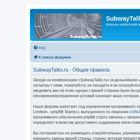
SubwayTalk
Форумы любителей м
FAQ
К списку форумов
SubwayTalks.ru - Общие правила
Заходя на конференцию «SubwayTalks.ru» (в дальнейшем «м
согласны с ними, пожалуйста, не заходите и не пользуйте
уведомить вас об этом, однако с вашей стороны было бы р
обновления/исправления условий означает ваше согласие 
Наши форумы работают под управлением программного об
Limited», «phpBB Teams»), выпущенного по лицензии «
GNU 
программного обеспечения phpBB строго связаны с органи
определяет в качестве допустимого содержания и/или по
Вы соглашаетесь не размещать оскорбительных, угрожающ
нарушить законы вашей страны, страны, которая предоста