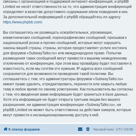
связаны с организацией и поддержкой интернет-конференций, и phpBB
Limited не несёт ответственности за то, что администрация конференций
определяет в качестве допустимого содержания и/или поведения в них.
За дополнительной информацией о phpBB обращайтесь по адресу
https://www.phpbb.com/
.
Вы соглашаетесь не размещать оскорбительных, угрожающих,
клеветнических сообщений, порнографических сообщений, призывов к
национальной розни и прочих сообщений, которые могут нарушить
законы вашей страны, страны, которая предоставляет услуги хостинга
для форумов «SubwayTalks.ru» или международное право. Попытки
размещения таких сообщений могут привести к вашему немедленному
отключению от конференции, при этом ваш провайдер будет поставлен в
известность, если мы сочтём это нужным. IP-адреса всех сообщений
сохраняются для возможности проведения такой политики. Вы
соглашаетесь с тем, что администраторы форумов «SubwayTalks.ru»
имеют право удалить, отредактировать, перенести или закрыть любую
тему в любое время по своему усмотрению. Как пользователь вы согласны
с тем, что введённая вами информация будет храниться в базе данных.
Хотя эта информация не будет открыта третьим лицам без вашего
разрешения, ни администрация конференции «SubwayTalks.ru», ни
phpBB Limited не может быть ответственна за действия хакеров, которые
могут привести к несанкционированному доступу к ней.
К списку форумов
Часовой пояс:
UTC+03:00