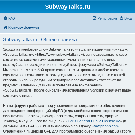
SubwayTalks.ru
FAQ
Регистрация
Вход
К списку форумов
SubwayTalks.ru - Общие правила
Заходя на конференцию «SubwayTalks.ru» (в дальнейшем «мы», «наш»,
«SubwayTalks.ru», «https://www.subwaytalks.ru»), вы подтверждаете своё
согласие со следующими условиями. Если вы не согласны с ними,
пожалуйста, не заходите и не пользуйтесь форумами «SubwayTalks.ru».
Мы оставляем за собой право изменять эти правила в любое время и
сделаем всё возможное, чтобы уведомить вас об этом, однако с вашей
стороны было бы разумным регулярно просматривать этот текст на
предмет изменений, так как использование конференции
«SubwayTalks.ru» после обновления/исправления условий означает ваше
согласие с ними.
Наши форумы работают под управлением программного обеспечения
для создания конференций phpBB (в дальнейшем «они», «программное
обеспечение phpBB», «www.phpbb.com», «phpBB Limited», «phpBB
Teams»), выпущенного по лицензии «
GNU General Public License v2
» (в
дальнейшем «GPL»). Скачать его можно по адресу
www.phpbb.com
.
Ограничения лицензии GPL для программного обеспечения phpBB строго