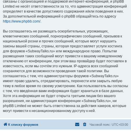
связаны с организацией и поддержкой интернет-конференций, и phpBB
Limited не несёт ответственности за то, что администрация конференций
определяет в качестве допустимого содержания и/или поведения в них.
За дополнительной информацией о phpBB обращайтесь по адресу
https://www.phpbb.com/
.
Вы соглашаетесь не размещать оскорбительных, угрожающих,
клеветнических сообщений, порнографических сообщений, призывов к
национальной розни и прочих сообщений, которые могут нарушить
законы вашей страны, страны, которая предоставляет услуги хостинга
для форумов «SubwayTalks.ru» или международное право. Попытки
размещения таких сообщений могут привести к вашему немедленному
отключению от конференции, при этом ваш провайдер будет поставлен в
известность, если мы сочтём это нужным. IP-адреса всех сообщений
сохраняются для возможности проведения такой политики. Вы
соглашаетесь с тем, что администраторы форумов «SubwayTalks.ru»
имеют право удалить, отредактировать, перенести или закрыть любую
тему в любое время по своему усмотрению. Как пользователь вы согласны
с тем, что введённая вами информация будет храниться в базе данных.
Хотя эта информация не будет открыта третьим лицам без вашего
разрешения, ни администрация конференции «SubwayTalks.ru», ни
phpBB Limited не может быть ответственна за действия хакеров, которые
могут привести к несанкционированному доступу к ней.
К списку форумов
Часовой пояс:
UTC+03:00