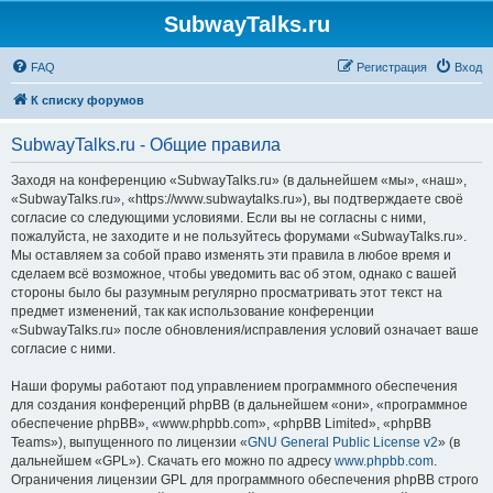
SubwayTalks.ru
FAQ
Регистрация
Вход
К списку форумов
SubwayTalks.ru - Общие правила
Заходя на конференцию «SubwayTalks.ru» (в дальнейшем «мы», «наш»,
«SubwayTalks.ru», «https://www.subwaytalks.ru»), вы подтверждаете своё
согласие со следующими условиями. Если вы не согласны с ними,
пожалуйста, не заходите и не пользуйтесь форумами «SubwayTalks.ru».
Мы оставляем за собой право изменять эти правила в любое время и
сделаем всё возможное, чтобы уведомить вас об этом, однако с вашей
стороны было бы разумным регулярно просматривать этот текст на
предмет изменений, так как использование конференции
«SubwayTalks.ru» после обновления/исправления условий означает ваше
согласие с ними.
Наши форумы работают под управлением программного обеспечения
для создания конференций phpBB (в дальнейшем «они», «программное
обеспечение phpBB», «www.phpbb.com», «phpBB Limited», «phpBB
Teams»), выпущенного по лицензии «
GNU General Public License v2
» (в
дальнейшем «GPL»). Скачать его можно по адресу
www.phpbb.com
.
Ограничения лицензии GPL для программного обеспечения phpBB строго