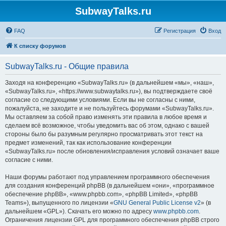
SubwayTalks.ru
FAQ
Регистрация
Вход
К списку форумов
SubwayTalks.ru - Общие правила
Заходя на конференцию «SubwayTalks.ru» (в дальнейшем «мы», «наш»,
«SubwayTalks.ru», «https://www.subwaytalks.ru»), вы подтверждаете своё
согласие со следующими условиями. Если вы не согласны с ними,
пожалуйста, не заходите и не пользуйтесь форумами «SubwayTalks.ru».
Мы оставляем за собой право изменять эти правила в любое время и
сделаем всё возможное, чтобы уведомить вас об этом, однако с вашей
стороны было бы разумным регулярно просматривать этот текст на
предмет изменений, так как использование конференции
«SubwayTalks.ru» после обновления/исправления условий означает ваше
согласие с ними.
Наши форумы работают под управлением программного обеспечения
для создания конференций phpBB (в дальнейшем «они», «программное
обеспечение phpBB», «www.phpbb.com», «phpBB Limited», «phpBB
Teams»), выпущенного по лицензии «
GNU General Public License v2
» (в
дальнейшем «GPL»). Скачать его можно по адресу
www.phpbb.com
.
Ограничения лицензии GPL для программного обеспечения phpBB строго