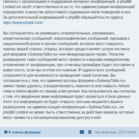
связаны с организацией и поддержкой интернет-конференций, и phpBB
Limited не несёт ответственности за то, что администрация конференций
определяет в качестве допустимого содержания и/или поведения в них.
За дополнительной информацией о phpBB обращайтесь по адресу
https://www.phpbb.com/
.
Вы соглашаетесь не размещать оскорбительных, угрожающих,
клеветнических сообщений, порнографических сообщений, призывов к
национальной розни и прочих сообщений, которые могут нарушить
законы вашей страны, страны, которая предоставляет услуги хостинга
для форумов «SubwayTalks.ru» или международное право. Попытки
размещения таких сообщений могут привести к вашему немедленному
отключению от конференции, при этом ваш провайдер будет поставлен в
известность, если мы сочтём это нужным. IP-адреса всех сообщений
сохраняются для возможности проведения такой политики. Вы
соглашаетесь с тем, что администраторы форумов «SubwayTalks.ru»
имеют право удалить, отредактировать, перенести или закрыть любую
тему в любое время по своему усмотрению. Как пользователь вы согласны
с тем, что введённая вами информация будет храниться в базе данных.
Хотя эта информация не будет открыта третьим лицам без вашего
разрешения, ни администрация конференции «SubwayTalks.ru», ни
phpBB Limited не может быть ответственна за действия хакеров, которые
могут привести к несанкционированному доступу к ней.
К списку форумов
Часовой пояс:
UTC+03:00