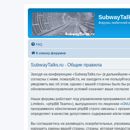
SubwayTalk
Форумы любителей м
FAQ
К списку форумов
SubwayTalks.ru - Общие правила
Заходя на конференцию «SubwayTalks.ru» (в дальнейшем «м
согласны с ними, пожалуйста, не заходите и не пользуйте
уведомить вас об этом, однако с вашей стороны было бы р
обновления/исправления условий означает ваше согласие 
Наши форумы работают под управлением программного об
Limited», «phpBB Teams»), выпущенного по лицензии «
GNU 
программного обеспечения phpBB строго связаны с органи
определяет в качестве допустимого содержания и/или по
Вы соглашаетесь не размещать оскорбительных, угрожающ
нарушить законы вашей страны, страны, которая предоста