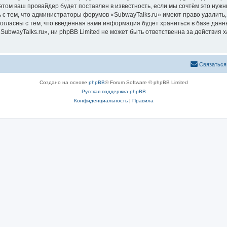
том ваш провайдер будет поставлен в известность, если мы сочтём это нужн
 с тем, что администраторы форумов «SubwayTalks.ru» имеют право удалить,
согласны с тем, что введённая вами информация будет храниться в базе дан
bwayTalks.ru», ни phpBB Limited не может быть ответственна за действия х
Связаться
Создано на основе
phpBB
® Forum Software © phpBB Limited
Русская поддержка phpBB
Конфиденциальность
|
Правила