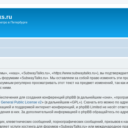
s.ru
етро в Петербурге
ы», «наш», «SubwayTalks.ru», «https://www.subwaytalks.ru»), вы подтверждае
сь форумами «SubwayTalks.ru». Мы оставляем за собой право изменять эти пр
азумным регулярно просматривать этот текст на предмет изменений, так как
с ними.
еспечения для создания конференций phpBB (в дальнейшем «они», «програ
General Public License v2
» (в дальнейшем «GPL»). Скачать его можно по адр
зацией и поддержкой интернет-конференций, и phpBB Limited не несёт ответ
ведения в них. За дополнительной информацией о phpBB обращайтесь по адр
их, клеветнических сообщений, порнографических сообщений, призывов к на
вляет услуги хостинга для форумов «SubwayTalks.ru» или международное пр