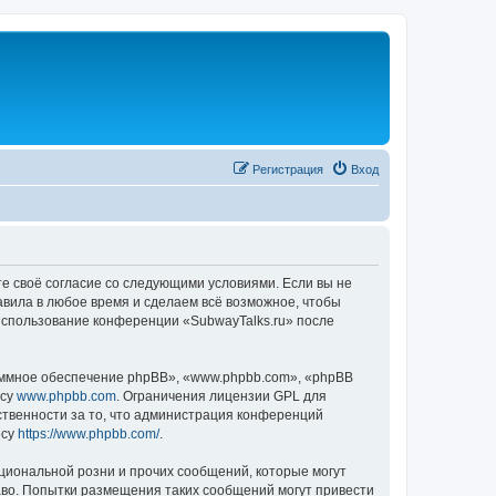
Регистрация
Вход
те своё согласие со следующими условиями. Если вы не
авила в любое время и сделаем всё возможное, чтобы
 использование конференции «SubwayTalks.ru» после
ммное обеспечение phpBB», «www.phpbb.com», «phpBB
есу
www.phpbb.com
. Ограничения лицензии GPL для
ственности за то, что администрация конференций
есу
https://www.phpbb.com/
.
циональной розни и прочих сообщений, которые могут
аво. Попытки размещения таких сообщений могут привести