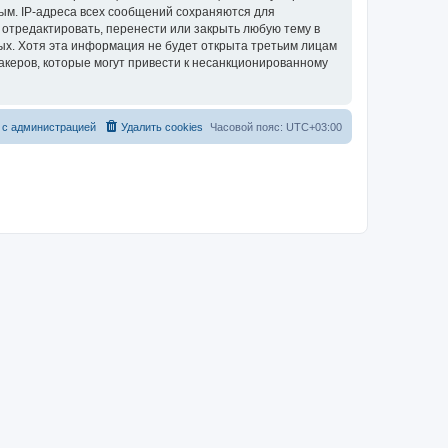
ым. IP-адреса всех сообщений сохраняются для
 отредактировать, перенести или закрыть любую тему в
ных. Хотя эта информация не будет открыта третьим лицам
акеров, которые могут привести к несанкционированному
 с администрацией
Удалить cookies
Часовой пояс:
UTC+03:00