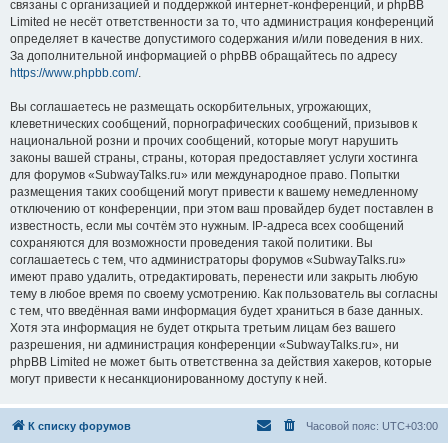
связаны с организацией и поддержкой интернет-конференций, и phpBB
Limited не несёт ответственности за то, что администрация конференций
определяет в качестве допустимого содержания и/или поведения в них.
За дополнительной информацией о phpBB обращайтесь по адресу
https://www.phpbb.com/
.
Вы соглашаетесь не размещать оскорбительных, угрожающих,
клеветнических сообщений, порнографических сообщений, призывов к
национальной розни и прочих сообщений, которые могут нарушить
законы вашей страны, страны, которая предоставляет услуги хостинга
для форумов «SubwayTalks.ru» или международное право. Попытки
размещения таких сообщений могут привести к вашему немедленному
отключению от конференции, при этом ваш провайдер будет поставлен в
известность, если мы сочтём это нужным. IP-адреса всех сообщений
сохраняются для возможности проведения такой политики. Вы
соглашаетесь с тем, что администраторы форумов «SubwayTalks.ru»
имеют право удалить, отредактировать, перенести или закрыть любую
тему в любое время по своему усмотрению. Как пользователь вы согласны
с тем, что введённая вами информация будет храниться в базе данных.
Хотя эта информация не будет открыта третьим лицам без вашего
разрешения, ни администрация конференции «SubwayTalks.ru», ни
phpBB Limited не может быть ответственна за действия хакеров, которые
могут привести к несанкционированному доступу к ней.
К списку форумов
Часовой пояс:
UTC+03:00