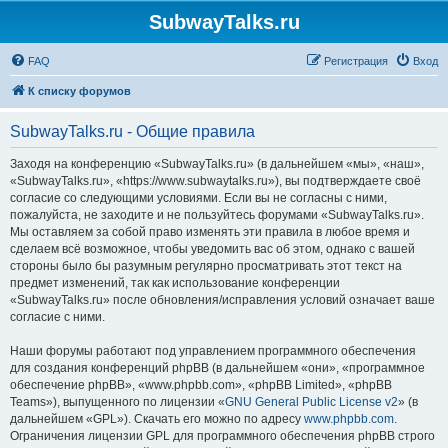
SubwayTalks.ru
FAQ
Регистрация
Вход
К списку форумов
SubwayTalks.ru - Общие правила
Заходя на конференцию «SubwayTalks.ru» (в дальнейшем «мы», «наш»,
«SubwayTalks.ru», «https://www.subwaytalks.ru»), вы подтверждаете своё
согласие со следующими условиями. Если вы не согласны с ними,
пожалуйста, не заходите и не пользуйтесь форумами «SubwayTalks.ru».
Мы оставляем за собой право изменять эти правила в любое время и
сделаем всё возможное, чтобы уведомить вас об этом, однако с вашей
стороны было бы разумным регулярно просматривать этот текст на
предмет изменений, так как использование конференции
«SubwayTalks.ru» после обновления/исправления условий означает ваше
согласие с ними.
Наши форумы работают под управлением программного обеспечения
для создания конференций phpBB (в дальнейшем «они», «программное
обеспечение phpBB», «www.phpbb.com», «phpBB Limited», «phpBB
Teams»), выпущенного по лицензии «
GNU General Public License v2
» (в
дальнейшем «GPL»). Скачать его можно по адресу
www.phpbb.com
.
Ограничения лицензии GPL для программного обеспечения phpBB строго