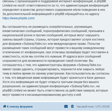
связаны с организацией и поддержкой интернет-конференций, и phpBB
Limited не несёт ответственности за то, что администрация конференций
определяет в качестве допустимого содержания и/или поведения в них.
За дополнительной информацией о phpBB обращайтесь по адресу
https://www.phpbb.com/
.
Вы соглашаетесь не размещать оскорбительных, угрожающих,
клеветнических сообщений, порнографических сообщений, призывов к
национальной розни и прочих сообщений, которые могут нарушить
законы вашей страны, страны, которая предоставляет услуги хостинга
для форумов «SubwayTalks.ru» или международное право. Попытки
размещения таких сообщений могут привести к вашему немедленному
отключению от конференции, при этом ваш провайдер будет поставлен в
известность, если мы сочтём это нужным. IP-адреса всех сообщений
сохраняются для возможности проведения такой политики. Вы
соглашаетесь с тем, что администраторы форумов «SubwayTalks.ru»
имеют право удалить, отредактировать, перенести или закрыть любую
тему в любое время по своему усмотрению. Как пользователь вы согласны
с тем, что введённая вами информация будет храниться в базе данных.
Хотя эта информация не будет открыта третьим лицам без вашего
разрешения, ни администрация конференции «SubwayTalks.ru», ни
phpBB Limited не может быть ответственна за действия хакеров, которые
могут привести к несанкционированному доступу к ней.
К списку форумов
Часовой пояс:
UTC+03:00