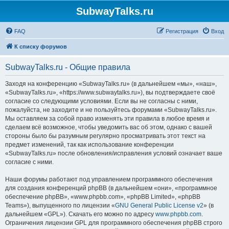
SubwayTalks.ru
FAQ
Регистрация
Вход
К списку форумов
SubwayTalks.ru - Общие правила
Заходя на конференцию «SubwayTalks.ru» (в дальнейшем «мы», «наш»,
«SubwayTalks.ru», «https://www.subwaytalks.ru»), вы подтверждаете своё
согласие со следующими условиями. Если вы не согласны с ними,
пожалуйста, не заходите и не пользуйтесь форумами «SubwayTalks.ru».
Мы оставляем за собой право изменять эти правила в любое время и
сделаем всё возможное, чтобы уведомить вас об этом, однако с вашей
стороны было бы разумным регулярно просматривать этот текст на
предмет изменений, так как использование конференции
«SubwayTalks.ru» после обновления/исправления условий означает ваше
согласие с ними.
Наши форумы работают под управлением программного обеспечения
для создания конференций phpBB (в дальнейшем «они», «программное
обеспечение phpBB», «www.phpbb.com», «phpBB Limited», «phpBB
Teams»), выпущенного по лицензии «
GNU General Public License v2
» (в
дальнейшем «GPL»). Скачать его можно по адресу
www.phpbb.com
.
Ограничения лицензии GPL для программного обеспечения phpBB строго