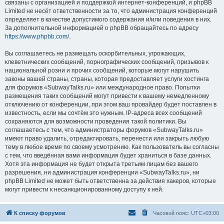
связаны с организацией и поддержкой интернет-конференций, и phpBB
Limited не несёт ответственности за то, что администрация конференций
определяет в качестве допустимого содержания и/или поведения в них.
За дополнительной информацией о phpBB обращайтесь по адресу
https://www.phpbb.com/
.
Вы соглашаетесь не размещать оскорбительных, угрожающих,
клеветнических сообщений, порнографических сообщений, призывов к
национальной розни и прочих сообщений, которые могут нарушить
законы вашей страны, страны, которая предоставляет услуги хостинга
для форумов «SubwayTalks.ru» или международное право. Попытки
размещения таких сообщений могут привести к вашему немедленному
отключению от конференции, при этом ваш провайдер будет поставлен в
известность, если мы сочтём это нужным. IP-адреса всех сообщений
сохраняются для возможности проведения такой политики. Вы
соглашаетесь с тем, что администраторы форумов «SubwayTalks.ru»
имеют право удалить, отредактировать, перенести или закрыть любую
тему в любое время по своему усмотрению. Как пользователь вы согласны
с тем, что введённая вами информация будет храниться в базе данных.
Хотя эта информация не будет открыта третьим лицам без вашего
разрешения, ни администрация конференции «SubwayTalks.ru», ни
phpBB Limited не может быть ответственна за действия хакеров, которые
могут привести к несанкционированному доступу к ней.
К списку форумов
Часовой пояс:
UTC+03:00