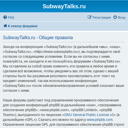
SubwayTalks.ru
FAQ
Регистрация
Вход
К списку форумов
SubwayTalks.ru - Общие правила
Заходя на конференцию «SubwayTalks.ru» (в дальнейшем «мы», «наш»,
«SubwayTalks.ru», «https://www.subwaytalks.ru»), вы подтверждаете своё
согласие со следующими условиями. Если вы не согласны с ними,
пожалуйста, не заходите и не пользуйтесь форумами «SubwayTalks.ru».
Мы оставляем за собой право изменять эти правила в любое время и
сделаем всё возможное, чтобы уведомить вас об этом, однако с вашей
стороны было бы разумным регулярно просматривать этот текст на
предмет изменений, так как использование конференции
«SubwayTalks.ru» после обновления/исправления условий означает ваше
согласие с ними.
Наши форумы работают под управлением программного обеспечения
для создания конференций phpBB (в дальнейшем «они», «программное
обеспечение phpBB», «www.phpbb.com», «phpBB Limited», «phpBB
Teams»), выпущенного по лицензии «
GNU General Public License v2
» (в
дальнейшем «GPL»). Скачать его можно по адресу
www.phpbb.com
.
Ограничения лицензии GPL для программного обеспечения phpBB строго