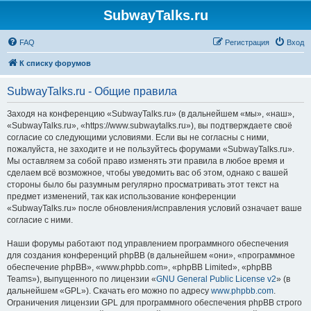
SubwayTalks.ru
FAQ
Регистрация
Вход
К списку форумов
SubwayTalks.ru - Общие правила
Заходя на конференцию «SubwayTalks.ru» (в дальнейшем «мы», «наш»,
«SubwayTalks.ru», «https://www.subwaytalks.ru»), вы подтверждаете своё
согласие со следующими условиями. Если вы не согласны с ними,
пожалуйста, не заходите и не пользуйтесь форумами «SubwayTalks.ru».
Мы оставляем за собой право изменять эти правила в любое время и
сделаем всё возможное, чтобы уведомить вас об этом, однако с вашей
стороны было бы разумным регулярно просматривать этот текст на
предмет изменений, так как использование конференции
«SubwayTalks.ru» после обновления/исправления условий означает ваше
согласие с ними.
Наши форумы работают под управлением программного обеспечения
для создания конференций phpBB (в дальнейшем «они», «программное
обеспечение phpBB», «www.phpbb.com», «phpBB Limited», «phpBB
Teams»), выпущенного по лицензии «
GNU General Public License v2
» (в
дальнейшем «GPL»). Скачать его можно по адресу
www.phpbb.com
.
Ограничения лицензии GPL для программного обеспечения phpBB строго