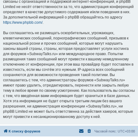
связаны с организацией и поддержкой интернет-конференций, и phpBB
Limited не несёт ответственности за то, что администрация конференций
определяет в качестве допустимого содержания и/или поведения в них.
За дополнительной информацией о phpBB обращайтесь по адресу
https://www.phpbb.com/
.
Вы соглашаетесь не размещать оскорбительных, угрожающих,
клеветнических сообщений, порнографических сообщений, призывов к
национальной розни и прочих сообщений, которые могут нарушить
законы вашей страны, страны, которая предоставляет услуги хостинга
для форумов «SubwayTalks.ru» или международное право. Попытки
размещения таких сообщений могут привести к вашему немедленному
отключению от конференции, при этом ваш провайдер будет поставлен в
известность, если мы сочтём это нужным. IP-адреса всех сообщений
сохраняются для возможности проведения такой политики. Вы
соглашаетесь с тем, что администраторы форумов «SubwayTalks.ru»
имеют право удалить, отредактировать, перенести или закрыть любую
тему в любое время по своему усмотрению. Как пользователь вы согласны
с тем, что введённая вами информация будет храниться в базе данных.
Хотя эта информация не будет открыта третьим лицам без вашего
разрешения, ни администрация конференции «SubwayTalks.ru», ни
phpBB Limited не может быть ответственна за действия хакеров, которые
могут привести к несанкционированному доступу к ней.
К списку форумов
Часовой пояс:
UTC+03:00