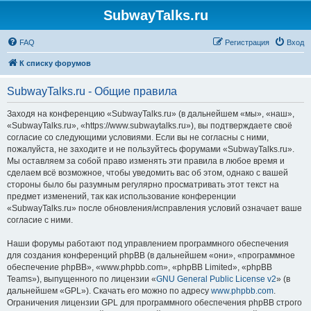
SubwayTalks.ru
FAQ
Регистрация
Вход
К списку форумов
SubwayTalks.ru - Общие правила
Заходя на конференцию «SubwayTalks.ru» (в дальнейшем «мы», «наш»,
«SubwayTalks.ru», «https://www.subwaytalks.ru»), вы подтверждаете своё
согласие со следующими условиями. Если вы не согласны с ними,
пожалуйста, не заходите и не пользуйтесь форумами «SubwayTalks.ru».
Мы оставляем за собой право изменять эти правила в любое время и
сделаем всё возможное, чтобы уведомить вас об этом, однако с вашей
стороны было бы разумным регулярно просматривать этот текст на
предмет изменений, так как использование конференции
«SubwayTalks.ru» после обновления/исправления условий означает ваше
согласие с ними.
Наши форумы работают под управлением программного обеспечения
для создания конференций phpBB (в дальнейшем «они», «программное
обеспечение phpBB», «www.phpbb.com», «phpBB Limited», «phpBB
Teams»), выпущенного по лицензии «
GNU General Public License v2
» (в
дальнейшем «GPL»). Скачать его можно по адресу
www.phpbb.com
.
Ограничения лицензии GPL для программного обеспечения phpBB строго