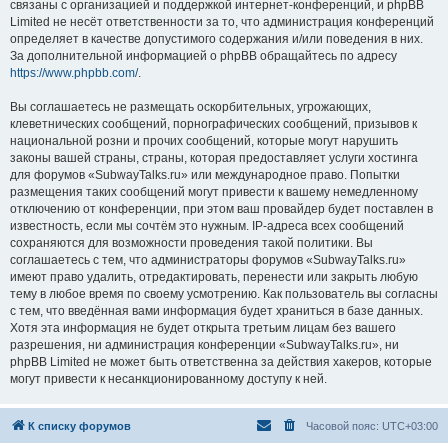
связаны с организацией и поддержкой интернет-конференций, и phpBB
Limited не несёт ответственности за то, что администрация конференций
определяет в качестве допустимого содержания и/или поведения в них.
За дополнительной информацией о phpBB обращайтесь по адресу
https://www.phpbb.com/
.
Вы соглашаетесь не размещать оскорбительных, угрожающих,
клеветнических сообщений, порнографических сообщений, призывов к
национальной розни и прочих сообщений, которые могут нарушить
законы вашей страны, страны, которая предоставляет услуги хостинга
для форумов «SubwayTalks.ru» или международное право. Попытки
размещения таких сообщений могут привести к вашему немедленному
отключению от конференции, при этом ваш провайдер будет поставлен в
известность, если мы сочтём это нужным. IP-адреса всех сообщений
сохраняются для возможности проведения такой политики. Вы
соглашаетесь с тем, что администраторы форумов «SubwayTalks.ru»
имеют право удалить, отредактировать, перенести или закрыть любую
тему в любое время по своему усмотрению. Как пользователь вы согласны
с тем, что введённая вами информация будет храниться в базе данных.
Хотя эта информация не будет открыта третьим лицам без вашего
разрешения, ни администрация конференции «SubwayTalks.ru», ни
phpBB Limited не может быть ответственна за действия хакеров, которые
могут привести к несанкционированному доступу к ней.
К списку форумов
Часовой пояс:
UTC+03:00