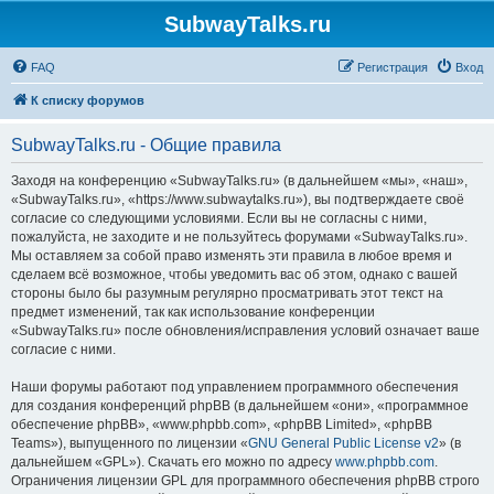
SubwayTalks.ru
FAQ
Регистрация
Вход
К списку форумов
SubwayTalks.ru - Общие правила
Заходя на конференцию «SubwayTalks.ru» (в дальнейшем «мы», «наш»,
«SubwayTalks.ru», «https://www.subwaytalks.ru»), вы подтверждаете своё
согласие со следующими условиями. Если вы не согласны с ними,
пожалуйста, не заходите и не пользуйтесь форумами «SubwayTalks.ru».
Мы оставляем за собой право изменять эти правила в любое время и
сделаем всё возможное, чтобы уведомить вас об этом, однако с вашей
стороны было бы разумным регулярно просматривать этот текст на
предмет изменений, так как использование конференции
«SubwayTalks.ru» после обновления/исправления условий означает ваше
согласие с ними.
Наши форумы работают под управлением программного обеспечения
для создания конференций phpBB (в дальнейшем «они», «программное
обеспечение phpBB», «www.phpbb.com», «phpBB Limited», «phpBB
Teams»), выпущенного по лицензии «
GNU General Public License v2
» (в
дальнейшем «GPL»). Скачать его можно по адресу
www.phpbb.com
.
Ограничения лицензии GPL для программного обеспечения phpBB строго