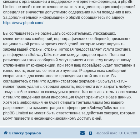
связаны с организацией и поддержкой интернет-конференций, и phpBB
Limited не несёт ответственности за то, что администрация конференций
определяет в качестве допустимого содержания и/или поведения в них.
За дополнительной информацией о phpBB обращайтесь по адресу
https://www.phpbb.com/
.
Вы соглашаетесь не размещать оскорбительных, угрожающих,
клеветнических сообщений, порнографических сообщений, призывов к
национальной розни и прочих сообщений, которые могут нарушить
законы вашей страны, страны, которая предоставляет услуги хостинга
для форумов «SubwayTalks.ru» или международное право. Попытки
размещения таких сообщений могут привести к вашему немедленному
отключению от конференции, при этом ваш провайдер будет поставлен в
известность, если мы сочтём это нужным. IP-адреса всех сообщений
сохраняются для возможности проведения такой политики. Вы
соглашаетесь с тем, что администраторы форумов «SubwayTalks.ru»
имеют право удалить, отредактировать, перенести или закрыть любую
тему в любое время по своему усмотрению. Как пользователь вы согласны
с тем, что введённая вами информация будет храниться в базе данных.
Хотя эта информация не будет открыта третьим лицам без вашего
разрешения, ни администрация конференции «SubwayTalks.ru», ни
phpBB Limited не может быть ответственна за действия хакеров, которые
могут привести к несанкционированному доступу к ней.
К списку форумов
Часовой пояс:
UTC+03:00