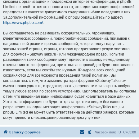
связаны с организацией и поддержкой интернет-конференций, и phpBB
Limited не несёт ответственности за то, что администрация конференций
определяет в качестве допустимого содержания и/или поведения в них.
За дополнительной информацией о phpBB обращайтесь по адресу
https://www.phpbb.com/
.
Вы соглашаетесь не размещать оскорбительных, угрожающих,
клеветнических сообщений, порнографических сообщений, призывов к
национальной розни и прочих сообщений, которые могут нарушить
законы вашей страны, страны, которая предоставляет услуги хостинга
для форумов «SubwayTalks.ru» или международное право. Попытки
размещения таких сообщений могут привести к вашему немедленному
отключению от конференции, при этом ваш провайдер будет поставлен в
известность, если мы сочтём это нужным. IP-адреса всех сообщений
сохраняются для возможности проведения такой политики. Вы
соглашаетесь с тем, что администраторы форумов «SubwayTalks.ru»
имеют право удалить, отредактировать, перенести или закрыть любую
тему в любое время по своему усмотрению. Как пользователь вы согласны
с тем, что введённая вами информация будет храниться в базе данных.
Хотя эта информация не будет открыта третьим лицам без вашего
разрешения, ни администрация конференции «SubwayTalks.ru», ни
phpBB Limited не может быть ответственна за действия хакеров, которые
могут привести к несанкционированному доступу к ней.
К списку форумов
Часовой пояс:
UTC+03:00