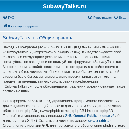
SubwayTalks.ru
FAQ
Регистрация
Вход
К списку форумов
SubwayTalks.ru - Общие правила
Заходя на конференцию «SubwayTalks.ru» (в дальнейшем «мы», «наш»,
«SubwayTalks.ru», «https://www.subwaytalks.ru»), вы подтверждаете своё
согласие со следующими условиями. Если вы не согласны с ними,
пожалуйста, не заходите и не пользуйтесь форумами «SubwayTalks.ru».
Мы оставляем за собой право изменять эти правила в любое время и
сделаем всё возможное, чтобы уведомить вас об этом, однако с вашей
стороны было бы разумным регулярно просматривать этот текст на
предмет изменений, так как использование конференции
«SubwayTalks.ru» после обновления/исправления условий означает ваше
согласие с ними.
Наши форумы работают под управлением программного обеспечения
для создания конференций phpBB (в дальнейшем «они», «программное
обеспечение phpBB», «www.phpbb.com», «phpBB Limited», «phpBB
Teams»), выпущенного по лицензии «
GNU General Public License v2
» (в
дальнейшем «GPL»). Скачать его можно по адресу
www.phpbb.com
.
Ограничения лицензии GPL для программного обеспечения phpBB строго