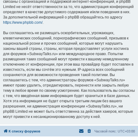
связаны с организацией и поддержкой интернет-конференций, и phpBB
Limited не несёт ответственности за то, что администрация конференций
определяет в качестве допустимого содержания и/или поведения в них.
За дополнительной информацией о phpBB обращайтесь по адресу
https://www.phpbb.com/
.
Вы соглашаетесь не размещать оскорбительных, угрожающих,
клеветнических сообщений, порнографических сообщений, призывов к
национальной розни и прочих сообщений, которые могут нарушить
законы вашей страны, страны, которая предоставляет услуги хостинга
для форумов «SubwayTalks.ru» или международное право. Попытки
размещения таких сообщений могут привести к вашему немедленному
отключению от конференции, при этом ваш провайдер будет поставлен в
известность, если мы сочтём это нужным. IP-адреса всех сообщений
сохраняются для возможности проведения такой политики. Вы
соглашаетесь с тем, что администраторы форумов «SubwayTalks.ru»
имеют право удалить, отредактировать, перенести или закрыть любую
тему в любое время по своему усмотрению. Как пользователь вы согласны
с тем, что введённая вами информация будет храниться в базе данных.
Хотя эта информация не будет открыта третьим лицам без вашего
разрешения, ни администрация конференции «SubwayTalks.ru», ни
phpBB Limited не может быть ответственна за действия хакеров, которые
могут привести к несанкционированному доступу к ней.
К списку форумов
Часовой пояс:
UTC+03:00