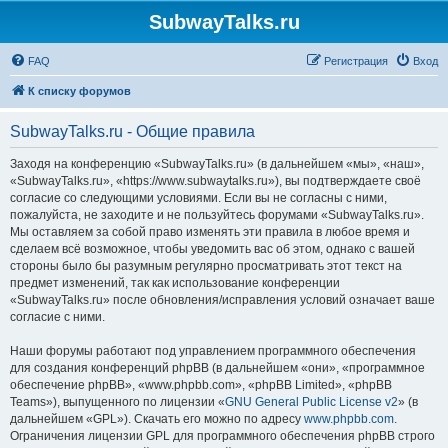
SubwayTalks.ru
FAQ
Регистрация
Вход
К списку форумов
SubwayTalks.ru - Общие правила
Заходя на конференцию «SubwayTalks.ru» (в дальнейшем «мы», «наш»,
«SubwayTalks.ru», «https://www.subwaytalks.ru»), вы подтверждаете своё
согласие со следующими условиями. Если вы не согласны с ними,
пожалуйста, не заходите и не пользуйтесь форумами «SubwayTalks.ru».
Мы оставляем за собой право изменять эти правила в любое время и
сделаем всё возможное, чтобы уведомить вас об этом, однако с вашей
стороны было бы разумным регулярно просматривать этот текст на
предмет изменений, так как использование конференции
«SubwayTalks.ru» после обновления/исправления условий означает ваше
согласие с ними.
Наши форумы работают под управлением программного обеспечения
для создания конференций phpBB (в дальнейшем «они», «программное
обеспечение phpBB», «www.phpbb.com», «phpBB Limited», «phpBB
Teams»), выпущенного по лицензии «
GNU General Public License v2
» (в
дальнейшем «GPL»). Скачать его можно по адресу
www.phpbb.com
.
Ограничения лицензии GPL для программного обеспечения phpBB строго