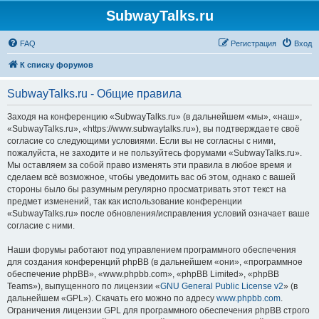
SubwayTalks.ru
FAQ
Регистрация
Вход
К списку форумов
SubwayTalks.ru - Общие правила
Заходя на конференцию «SubwayTalks.ru» (в дальнейшем «мы», «наш»,
«SubwayTalks.ru», «https://www.subwaytalks.ru»), вы подтверждаете своё
согласие со следующими условиями. Если вы не согласны с ними,
пожалуйста, не заходите и не пользуйтесь форумами «SubwayTalks.ru».
Мы оставляем за собой право изменять эти правила в любое время и
сделаем всё возможное, чтобы уведомить вас об этом, однако с вашей
стороны было бы разумным регулярно просматривать этот текст на
предмет изменений, так как использование конференции
«SubwayTalks.ru» после обновления/исправления условий означает ваше
согласие с ними.
Наши форумы работают под управлением программного обеспечения
для создания конференций phpBB (в дальнейшем «они», «программное
обеспечение phpBB», «www.phpbb.com», «phpBB Limited», «phpBB
Teams»), выпущенного по лицензии «
GNU General Public License v2
» (в
дальнейшем «GPL»). Скачать его можно по адресу
www.phpbb.com
.
Ограничения лицензии GPL для программного обеспечения phpBB строго