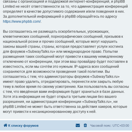
связаны с организацией и поддержкой интернет-конференций, и phpBB
Limited не несёт ответственности за то, что администрация конференций
определяет в качестве допустимого содержания и/или поведения в них.
За дополнительной информацией о phpBB обращайтесь по адресу
https://www.phpbb.com/
.
Вы соглашаетесь не размещать оскорбительных, угрожающих,
клеветнических сообщений, порнографических сообщений, призывов к
национальной розни и прочих сообщений, которые могут нарушить
законы вашей страны, страны, которая предоставляет услуги хостинга
для форумов «SubwayTalks.ru» или международное право. Попытки
размещения таких сообщений могут привести к вашему немедленному
отключению от конференции, при этом ваш провайдер будет поставлен в
известность, если мы сочтём это нужным. IP-адреса всех сообщений
сохраняются для возможности проведения такой политики. Вы
соглашаетесь с тем, что администраторы форумов «SubwayTalks.ru»
имеют право удалить, отредактировать, перенести или закрыть любую
тему в любое время по своему усмотрению. Как пользователь вы согласны
с тем, что введённая вами информация будет храниться в базе данных.
Хотя эта информация не будет открыта третьим лицам без вашего
разрешения, ни администрация конференции «SubwayTalks.ru», ни
phpBB Limited не может быть ответственна за действия хакеров, которые
могут привести к несанкционированному доступу к ней.
К списку форумов
Часовой пояс:
UTC+03:00