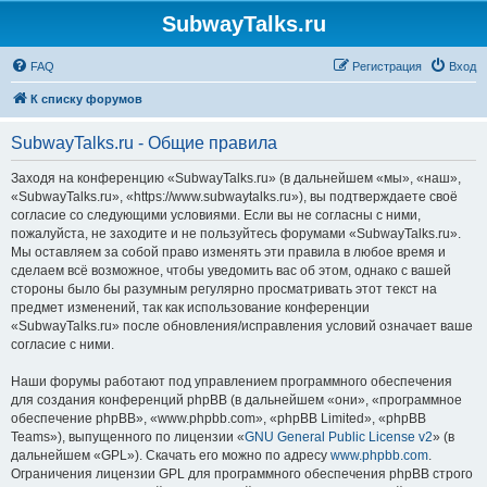
SubwayTalks.ru
FAQ
Регистрация
Вход
К списку форумов
SubwayTalks.ru - Общие правила
Заходя на конференцию «SubwayTalks.ru» (в дальнейшем «мы», «наш»,
«SubwayTalks.ru», «https://www.subwaytalks.ru»), вы подтверждаете своё
согласие со следующими условиями. Если вы не согласны с ними,
пожалуйста, не заходите и не пользуйтесь форумами «SubwayTalks.ru».
Мы оставляем за собой право изменять эти правила в любое время и
сделаем всё возможное, чтобы уведомить вас об этом, однако с вашей
стороны было бы разумным регулярно просматривать этот текст на
предмет изменений, так как использование конференции
«SubwayTalks.ru» после обновления/исправления условий означает ваше
согласие с ними.
Наши форумы работают под управлением программного обеспечения
для создания конференций phpBB (в дальнейшем «они», «программное
обеспечение phpBB», «www.phpbb.com», «phpBB Limited», «phpBB
Teams»), выпущенного по лицензии «
GNU General Public License v2
» (в
дальнейшем «GPL»). Скачать его можно по адресу
www.phpbb.com
.
Ограничения лицензии GPL для программного обеспечения phpBB строго