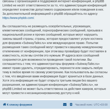
связаны с организацией и поддержкой интернет-конференций, и phpBB
Limited не несёт ответственности за то, что администрация конференций
определяет в качестве допустимого содержания и/или поведения в них.
За дополнительной информацией о phpBB обращайтесь по адресу
https://www.phpbb.com/
.
Вы соглашаетесь не размещать оскорбительных, угрожающих,
клеветнических сообщений, порнографических сообщений, призывов к
национальной розни и прочих сообщений, которые могут нарушить
законы вашей страны, страны, которая предоставляет услуги хостинга
для форумов «SubwayTalks.ru» или международное право. Попытки
размещения таких сообщений могут привести к вашему немедленному
отключению от конференции, при этом ваш провайдер будет поставлен в
известность, если мы сочтём это нужным. IP-адреса всех сообщений
сохраняются для возможности проведения такой политики. Вы
соглашаетесь с тем, что администраторы форумов «SubwayTalks.ru»
имеют право удалить, отредактировать, перенести или закрыть любую
тему в любое время по своему усмотрению. Как пользователь вы согласны
с тем, что введённая вами информация будет храниться в базе данных.
Хотя эта информация не будет открыта третьим лицам без вашего
разрешения, ни администрация конференции «SubwayTalks.ru», ни
phpBB Limited не может быть ответственна за действия хакеров, которые
могут привести к несанкционированному доступу к ней.
К списку форумов
Часовой пояс:
UTC+03:00