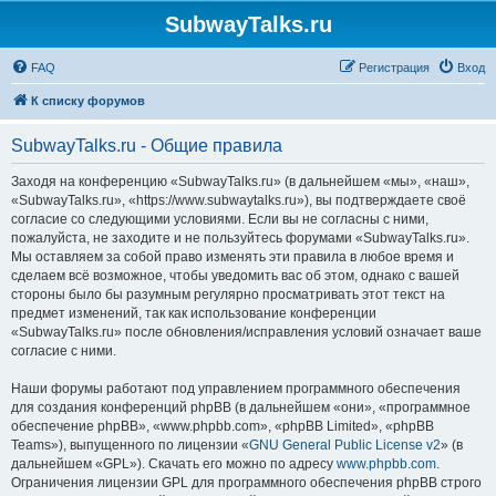
SubwayTalks.ru
FAQ
Регистрация
Вход
К списку форумов
SubwayTalks.ru - Общие правила
Заходя на конференцию «SubwayTalks.ru» (в дальнейшем «мы», «наш»,
«SubwayTalks.ru», «https://www.subwaytalks.ru»), вы подтверждаете своё
согласие со следующими условиями. Если вы не согласны с ними,
пожалуйста, не заходите и не пользуйтесь форумами «SubwayTalks.ru».
Мы оставляем за собой право изменять эти правила в любое время и
сделаем всё возможное, чтобы уведомить вас об этом, однако с вашей
стороны было бы разумным регулярно просматривать этот текст на
предмет изменений, так как использование конференции
«SubwayTalks.ru» после обновления/исправления условий означает ваше
согласие с ними.
Наши форумы работают под управлением программного обеспечения
для создания конференций phpBB (в дальнейшем «они», «программное
обеспечение phpBB», «www.phpbb.com», «phpBB Limited», «phpBB
Teams»), выпущенного по лицензии «
GNU General Public License v2
» (в
дальнейшем «GPL»). Скачать его можно по адресу
www.phpbb.com
.
Ограничения лицензии GPL для программного обеспечения phpBB строго