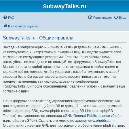
SubwayTalks.ru
FAQ
Регистрация
Вход
К списку форумов
SubwayTalks.ru - Общие правила
Заходя на конференцию «SubwayTalks.ru» (в дальнейшем «мы», «наш»,
«SubwayTalks.ru», «https://www.subwaytalks.ru»), вы подтверждаете своё
согласие со следующими условиями. Если вы не согласны с ними,
пожалуйста, не заходите и не пользуйтесь форумами «SubwayTalks.ru».
Мы оставляем за собой право изменять эти правила в любое время и
сделаем всё возможное, чтобы уведомить вас об этом, однако с вашей
стороны было бы разумным регулярно просматривать этот текст на
предмет изменений, так как использование конференции
«SubwayTalks.ru» после обновления/исправления условий означает ваше
согласие с ними.
Наши форумы работают под управлением программного обеспечения
для создания конференций phpBB (в дальнейшем «они», «программное
обеспечение phpBB», «www.phpbb.com», «phpBB Limited», «phpBB
Teams»), выпущенного по лицензии «
GNU General Public License v2
» (в
дальнейшем «GPL»). Скачать его можно по адресу
www.phpbb.com
.
Ограничения лицензии GPL для программного обеспечения phpBB строго