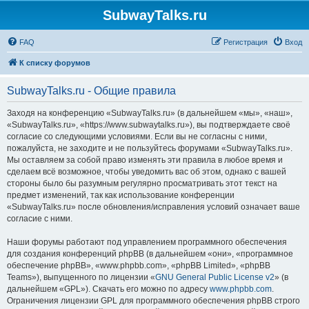
SubwayTalks.ru
FAQ
Регистрация
Вход
К списку форумов
SubwayTalks.ru - Общие правила
Заходя на конференцию «SubwayTalks.ru» (в дальнейшем «мы», «наш»,
«SubwayTalks.ru», «https://www.subwaytalks.ru»), вы подтверждаете своё
согласие со следующими условиями. Если вы не согласны с ними,
пожалуйста, не заходите и не пользуйтесь форумами «SubwayTalks.ru».
Мы оставляем за собой право изменять эти правила в любое время и
сделаем всё возможное, чтобы уведомить вас об этом, однако с вашей
стороны было бы разумным регулярно просматривать этот текст на
предмет изменений, так как использование конференции
«SubwayTalks.ru» после обновления/исправления условий означает ваше
согласие с ними.
Наши форумы работают под управлением программного обеспечения
для создания конференций phpBB (в дальнейшем «они», «программное
обеспечение phpBB», «www.phpbb.com», «phpBB Limited», «phpBB
Teams»), выпущенного по лицензии «
GNU General Public License v2
» (в
дальнейшем «GPL»). Скачать его можно по адресу
www.phpbb.com
.
Ограничения лицензии GPL для программного обеспечения phpBB строго