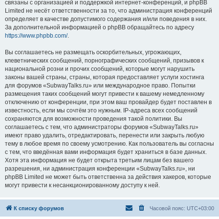
связаны с организацией и поддержкой интернет-конференций, и phpBB
Limited не несёт ответственности за то, что администрация конференций
определяет в качестве допустимого содержания и/или поведения в них.
За дополнительной информацией о phpBB обращайтесь по адресу
https://www.phpbb.com/
.
Вы соглашаетесь не размещать оскорбительных, угрожающих,
клеветнических сообщений, порнографических сообщений, призывов к
национальной розни и прочих сообщений, которые могут нарушить
законы вашей страны, страны, которая предоставляет услуги хостинга
для форумов «SubwayTalks.ru» или международное право. Попытки
размещения таких сообщений могут привести к вашему немедленному
отключению от конференции, при этом ваш провайдер будет поставлен в
известность, если мы сочтём это нужным. IP-адреса всех сообщений
сохраняются для возможности проведения такой политики. Вы
соглашаетесь с тем, что администраторы форумов «SubwayTalks.ru»
имеют право удалить, отредактировать, перенести или закрыть любую
тему в любое время по своему усмотрению. Как пользователь вы согласны
с тем, что введённая вами информация будет храниться в базе данных.
Хотя эта информация не будет открыта третьим лицам без вашего
разрешения, ни администрация конференции «SubwayTalks.ru», ни
phpBB Limited не может быть ответственна за действия хакеров, которые
могут привести к несанкционированному доступу к ней.
К списку форумов
Часовой пояс:
UTC+03:00