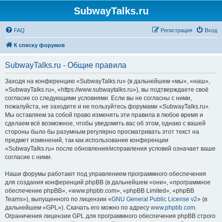
SubwayTalks.ru
FAQ
Регистрация
Вход
К списку форумов
SubwayTalks.ru - Общие правила
Заходя на конференцию «SubwayTalks.ru» (в дальнейшем «мы», «наш»,
«SubwayTalks.ru», «https://www.subwaytalks.ru»), вы подтверждаете своё
согласие со следующими условиями. Если вы не согласны с ними,
пожалуйста, не заходите и не пользуйтесь форумами «SubwayTalks.ru».
Мы оставляем за собой право изменять эти правила в любое время и
сделаем всё возможное, чтобы уведомить вас об этом, однако с вашей
стороны было бы разумным регулярно просматривать этот текст на
предмет изменений, так как использование конференции
«SubwayTalks.ru» после обновления/исправления условий означает ваше
согласие с ними.
Наши форумы работают под управлением программного обеспечения
для создания конференций phpBB (в дальнейшем «они», «программное
обеспечение phpBB», «www.phpbb.com», «phpBB Limited», «phpBB
Teams»), выпущенного по лицензии «
GNU General Public License v2
» (в
дальнейшем «GPL»). Скачать его можно по адресу
www.phpbb.com
.
Ограничения лицензии GPL для программного обеспечения phpBB строго