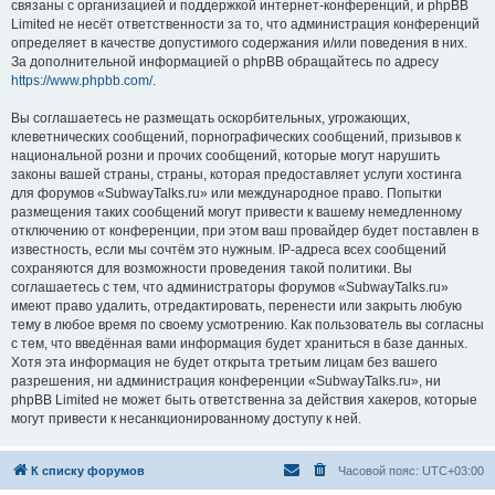
связаны с организацией и поддержкой интернет-конференций, и phpBB
Limited не несёт ответственности за то, что администрация конференций
определяет в качестве допустимого содержания и/или поведения в них.
За дополнительной информацией о phpBB обращайтесь по адресу
https://www.phpbb.com/
.
Вы соглашаетесь не размещать оскорбительных, угрожающих,
клеветнических сообщений, порнографических сообщений, призывов к
национальной розни и прочих сообщений, которые могут нарушить
законы вашей страны, страны, которая предоставляет услуги хостинга
для форумов «SubwayTalks.ru» или международное право. Попытки
размещения таких сообщений могут привести к вашему немедленному
отключению от конференции, при этом ваш провайдер будет поставлен в
известность, если мы сочтём это нужным. IP-адреса всех сообщений
сохраняются для возможности проведения такой политики. Вы
соглашаетесь с тем, что администраторы форумов «SubwayTalks.ru»
имеют право удалить, отредактировать, перенести или закрыть любую
тему в любое время по своему усмотрению. Как пользователь вы согласны
с тем, что введённая вами информация будет храниться в базе данных.
Хотя эта информация не будет открыта третьим лицам без вашего
разрешения, ни администрация конференции «SubwayTalks.ru», ни
phpBB Limited не может быть ответственна за действия хакеров, которые
могут привести к несанкционированному доступу к ней.
К списку форумов
Часовой пояс:
UTC+03:00