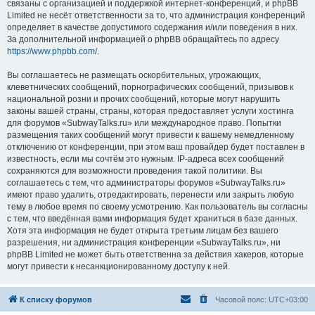
связаны с организацией и поддержкой интернет-конференций, и phpBB
Limited не несёт ответственности за то, что администрация конференций
определяет в качестве допустимого содержания и/или поведения в них.
За дополнительной информацией о phpBB обращайтесь по адресу
https://www.phpbb.com/
.
Вы соглашаетесь не размещать оскорбительных, угрожающих,
клеветнических сообщений, порнографических сообщений, призывов к
национальной розни и прочих сообщений, которые могут нарушить
законы вашей страны, страны, которая предоставляет услуги хостинга
для форумов «SubwayTalks.ru» или международное право. Попытки
размещения таких сообщений могут привести к вашему немедленному
отключению от конференции, при этом ваш провайдер будет поставлен в
известность, если мы сочтём это нужным. IP-адреса всех сообщений
сохраняются для возможности проведения такой политики. Вы
соглашаетесь с тем, что администраторы форумов «SubwayTalks.ru»
имеют право удалить, отредактировать, перенести или закрыть любую
тему в любое время по своему усмотрению. Как пользователь вы согласны
с тем, что введённая вами информация будет храниться в базе данных.
Хотя эта информация не будет открыта третьим лицам без вашего
разрешения, ни администрация конференции «SubwayTalks.ru», ни
phpBB Limited не может быть ответственна за действия хакеров, которые
могут привести к несанкционированному доступу к ней.
К списку форумов
Часовой пояс:
UTC+03:00