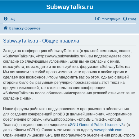
SubwayTalks.ru
FAQ
Регистрация
Вход
К списку форумов
SubwayTalks.ru - Общие правила
Заходя на конференцию «SubwayTalks.ru» (в дальнейшем «мы», «наш»,
«SubwayTalks.ru», «https://www.subwaytalks.ru»), вы подтверждаете своё
согласие со следующими условиями. Если вы не согласны с ними,
пожалуйста, не заходите и не пользуйтесь форумами «SubwayTalks.ru».
Мы оставляем за собой право изменять эти правила в любое время и
сделаем всё возможное, чтобы уведомить вас об этом, однако с вашей
стороны было бы разумным регулярно просматривать этот текст на
предмет изменений, так как использование конференции
«SubwayTalks.ru» после обновления/исправления условий означает ваше
согласие с ними.
Наши форумы работают под управлением программного обеспечения
для создания конференций phpBB (в дальнейшем «они», «программное
обеспечение phpBB», «www.phpbb.com», «phpBB Limited», «phpBB
Teams»), выпущенного по лицензии «
GNU General Public License v2
» (в
дальнейшем «GPL»). Скачать его можно по адресу
www.phpbb.com
.
Ограничения лицензии GPL для программного обеспечения phpBB строго