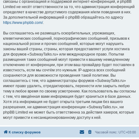
связаны с организацией и поддержкой интернет-конференций, и phpBB
Limited не несёт ответственности за то, что администрация конференций
определяет в качестве допустимого содержания и/или поведения в них.
За дополнительной информацией о phpBB обращайтесь по адресу
https://www.phpbb.com/
.
Вы соглашаетесь не размещать оскорбительных, угрожающих,
клеветнических сообщений, порнографических сообщений, призывов к
национальной розни и прочих сообщений, которые могут нарушить
законы вашей страны, страны, которая предоставляет услуги хостинга
для форумов «SubwayTalks.ru» или международное право. Попытки
размещения таких сообщений могут привести к вашему немедленному
отключению от конференции, при этом ваш провайдер будет поставлен в
известность, если мы сочтём это нужным. IP-адреса всех сообщений
сохраняются для возможности проведения такой политики. Вы
соглашаетесь с тем, что администраторы форумов «SubwayTalks.ru»
имеют право удалить, отредактировать, перенести или закрыть любую
тему в любое время по своему усмотрению. Как пользователь вы согласны
с тем, что введённая вами информация будет храниться в базе данных.
Хотя эта информация не будет открыта третьим лицам без вашего
разрешения, ни администрация конференции «SubwayTalks.ru», ни
phpBB Limited не может быть ответственна за действия хакеров, которые
могут привести к несанкционированному доступу к ней.
К списку форумов
Часовой пояс:
UTC+03:00