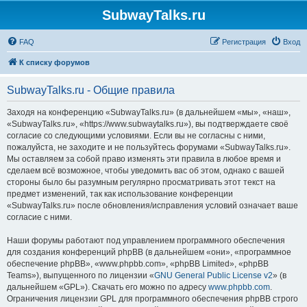
SubwayTalks.ru
FAQ
Регистрация
Вход
К списку форумов
SubwayTalks.ru - Общие правила
Заходя на конференцию «SubwayTalks.ru» (в дальнейшем «мы», «наш»,
«SubwayTalks.ru», «https://www.subwaytalks.ru»), вы подтверждаете своё
согласие со следующими условиями. Если вы не согласны с ними,
пожалуйста, не заходите и не пользуйтесь форумами «SubwayTalks.ru».
Мы оставляем за собой право изменять эти правила в любое время и
сделаем всё возможное, чтобы уведомить вас об этом, однако с вашей
стороны было бы разумным регулярно просматривать этот текст на
предмет изменений, так как использование конференции
«SubwayTalks.ru» после обновления/исправления условий означает ваше
согласие с ними.
Наши форумы работают под управлением программного обеспечения
для создания конференций phpBB (в дальнейшем «они», «программное
обеспечение phpBB», «www.phpbb.com», «phpBB Limited», «phpBB
Teams»), выпущенного по лицензии «
GNU General Public License v2
» (в
дальнейшем «GPL»). Скачать его можно по адресу
www.phpbb.com
.
Ограничения лицензии GPL для программного обеспечения phpBB строго