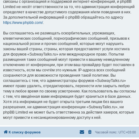
связаны с организацией и поддержкой интернет-конференций, и phpBB
Limited не несёт ответственности за то, что администрация конференций
определяет в качестве допустимого содержания и/или поведения в них.
За дополнительной информацией о phpBB обращайтесь по адресу
https://www.phpbb.com/
.
Вы соглашаетесь не размещать оскорбительных, угрожающих,
клеветнических сообщений, порнографических сообщений, призывов к
национальной розни и прочих сообщений, которые могут нарушить
законы вашей страны, страны, которая предоставляет услуги хостинга
для форумов «SubwayTalks.ru» или международное право. Попытки
размещения таких сообщений могут привести к вашему немедленному
отключению от конференции, при этом ваш провайдер будет поставлен в
известность, если мы сочтём это нужным. IP-адреса всех сообщений
сохраняются для возможности проведения такой политики. Вы
соглашаетесь с тем, что администраторы форумов «SubwayTalks.ru»
имеют право удалить, отредактировать, перенести или закрыть любую
тему в любое время по своему усмотрению. Как пользователь вы согласны
с тем, что введённая вами информация будет храниться в базе данных.
Хотя эта информация не будет открыта третьим лицам без вашего
разрешения, ни администрация конференции «SubwayTalks.ru», ни
phpBB Limited не может быть ответственна за действия хакеров, которые
могут привести к несанкционированному доступу к ней.
К списку форумов
Часовой пояс:
UTC+03:00