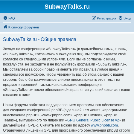
SubwayTalks.ru
FAQ
Регистрация
Вход
К списку форумов
SubwayTalks.ru - Общие правила
Заходя на конференцию «SubwayTalks.ru» (в дальнейшем «мы», «наш»,
«SubwayTalks.ru», «https://www.subwaytalks.ru»), вы подтверждаете своё
согласие со следующими условиями. Если вы не согласны с ними,
пожалуйста, не заходите и не пользуйтесь форумами «SubwayTalks.ru».
Мы оставляем за собой право изменять эти правила в любое время и
сделаем всё возможное, чтобы уведомить вас об этом, однако с вашей
стороны было бы разумным регулярно просматривать этот текст на
предмет изменений, так как использование конференции
«SubwayTalks.ru» после обновления/исправления условий означает ваше
согласие с ними.
Наши форумы работают под управлением программного обеспечения
для создания конференций phpBB (в дальнейшем «они», «программное
обеспечение phpBB», «www.phpbb.com», «phpBB Limited», «phpBB
Teams»), выпущенного по лицензии «
GNU General Public License v2
» (в
дальнейшем «GPL»). Скачать его можно по адресу
www.phpbb.com
.
Ограничения лицензии GPL для программного обеспечения phpBB строго