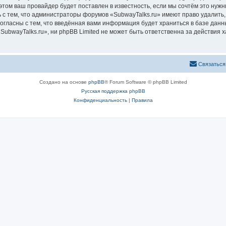
том ваш провайдер будет поставлен в известность, если мы сочтём это нужн
 с тем, что администраторы форумов «SubwayTalks.ru» имеют право удалить,
согласны с тем, что введённая вами информация будет храниться в базе дан
bwayTalks.ru», ни phpBB Limited не может быть ответственна за действия х
Связаться
Создано на основе
phpBB
® Forum Software © phpBB Limited
Русская поддержка phpBB
Конфиденциальность
|
Правила