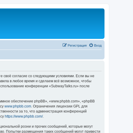
Регистрация
Вход
те своё согласие со следующими условиями. Если вы не
авила в любое время и сделаем всё возможное, чтобы
 использование конференции «SubwayTalks.ru» после
ммное обеспечение phpBB», «www.phpbb.com», «phpBB
есу
www.phpbb.com
. Ограничения лицензии GPL для
ственности за то, что администрация конференций
есу
https://www.phpbb.com/
.
циональной розни и прочих сообщений, которые могут
аво. Попытки размещения таких сообщений могут привести