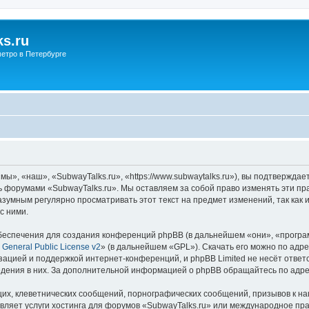
s.ru
етро в Петербурге
ы», «наш», «SubwayTalks.ru», «https://www.subwaytalks.ru»), вы подтверждае
сь форумами «SubwayTalks.ru». Мы оставляем за собой право изменять эти пр
азумным регулярно просматривать этот текст на предмет изменений, так как
с ними.
еспечения для создания конференций phpBB (в дальнейшем «они», «програ
General Public License v2
» (в дальнейшем «GPL»). Скачать его можно по адр
зацией и поддержкой интернет-конференций, и phpBB Limited не несёт ответ
ведения в них. За дополнительной информацией о phpBB обращайтесь по адр
их, клеветнических сообщений, порнографических сообщений, призывов к на
вляет услуги хостинга для форумов «SubwayTalks.ru» или международное пр