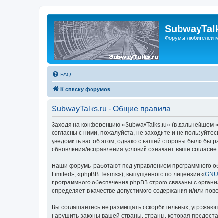
SubwayTalk
Форумы любителей м
FAQ
К списку форумов
SubwayTalks.ru - Общие правила
Заходя на конференцию «SubwayTalks.ru» (в дальнейшем «м
согласны с ними, пожалуйста, не заходите и не пользуйте
уведомить вас об этом, однако с вашей стороны было бы р
обновления/исправления условий означает ваше согласие 
Наши форумы работают под управлением программного об
Limited», «phpBB Teams»), выпущенного по лицензии «
GNU 
программного обеспечения phpBB строго связаны с органи
определяет в качестве допустимого содержания и/или по
Вы соглашаетесь не размещать оскорбительных, угрожающ
нарушить законы вашей страны, страны, которая предоста