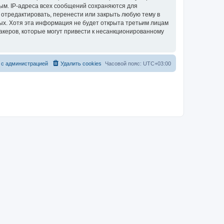
ым. IP-адреса всех сообщений сохраняются для
 отредактировать, перенести или закрыть любую тему в
ных. Хотя эта информация не будет открыта третьим лицам
акеров, которые могут привести к несанкционированному
 с администрацией
Удалить cookies
Часовой пояс:
UTC+03:00