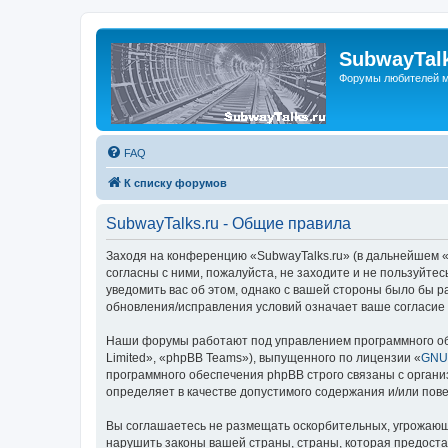
SubwayTalk
Форумы любителей м
FAQ
К списку форумов
SubwayTalks.ru - Общие правила
Заходя на конференцию «SubwayTalks.ru» (в дальнейшем «м
согласны с ними, пожалуйста, не заходите и не пользуйте
уведомить вас об этом, однако с вашей стороны было бы р
обновления/исправления условий означает ваше согласие 
Наши форумы работают под управлением программного об
Limited», «phpBB Teams»), выпущенного по лицензии «
GNU 
программного обеспечения phpBB строго связаны с органи
определяет в качестве допустимого содержания и/или по
Вы соглашаетесь не размещать оскорбительных, угрожающ
нарушить законы вашей страны, страны, которая предоста