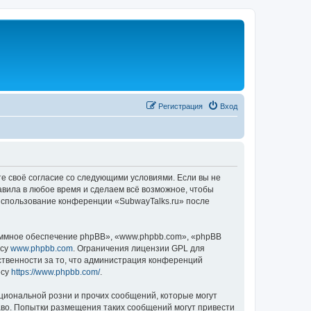
Регистрация
Вход
те своё согласие со следующими условиями. Если вы не
авила в любое время и сделаем всё возможное, чтобы
 использование конференции «SubwayTalks.ru» после
ммное обеспечение phpBB», «www.phpbb.com», «phpBB
есу
www.phpbb.com
. Ограничения лицензии GPL для
ственности за то, что администрация конференций
есу
https://www.phpbb.com/
.
циональной розни и прочих сообщений, которые могут
аво. Попытки размещения таких сообщений могут привести