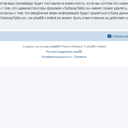
том ваш провайдер будет поставлен в известность, если мы сочтём это нужн
 с тем, что администраторы форумов «SubwayTalks.ru» имеют право удалить,
согласны с тем, что введённая вами информация будет храниться в базе дан
bwayTalks.ru», ни phpBB Limited не может быть ответственна за действия х
Связаться
Создано на основе
phpBB
® Forum Software © phpBB Limited
Русская поддержка phpBB
Конфиденциальность
|
Правила