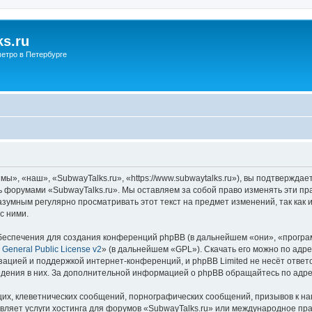
s.ru
етро в Петербурге
ы», «наш», «SubwayTalks.ru», «https://www.subwaytalks.ru»), вы подтверждае
сь форумами «SubwayTalks.ru». Мы оставляем за собой право изменять эти пр
азумным регулярно просматривать этот текст на предмет изменений, так как
с ними.
еспечения для создания конференций phpBB (в дальнейшем «они», «програ
General Public License v2
» (в дальнейшем «GPL»). Скачать его можно по адр
зацией и поддержкой интернет-конференций, и phpBB Limited не несёт ответ
ведения в них. За дополнительной информацией о phpBB обращайтесь по адр
их, клеветнических сообщений, порнографических сообщений, призывов к на
вляет услуги хостинга для форумов «SubwayTalks.ru» или международное пр