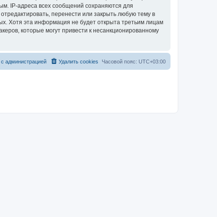
ым. IP-адреса всех сообщений сохраняются для
 отредактировать, перенести или закрыть любую тему в
ных. Хотя эта информация не будет открыта третьим лицам
акеров, которые могут привести к несанкционированному
 с администрацией
Удалить cookies
Часовой пояс:
UTC+03:00