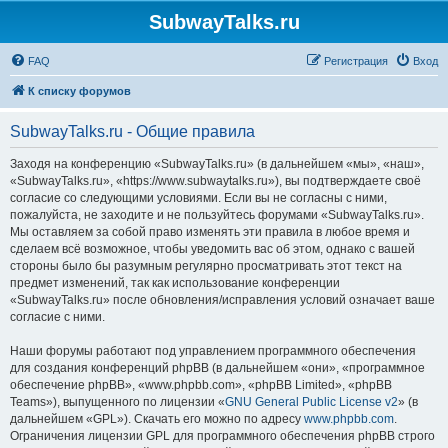
SubwayTalks.ru
FAQ
Регистрация
Вход
К списку форумов
SubwayTalks.ru - Общие правила
Заходя на конференцию «SubwayTalks.ru» (в дальнейшем «мы», «наш»,
«SubwayTalks.ru», «https://www.subwaytalks.ru»), вы подтверждаете своё
согласие со следующими условиями. Если вы не согласны с ними,
пожалуйста, не заходите и не пользуйтесь форумами «SubwayTalks.ru».
Мы оставляем за собой право изменять эти правила в любое время и
сделаем всё возможное, чтобы уведомить вас об этом, однако с вашей
стороны было бы разумным регулярно просматривать этот текст на
предмет изменений, так как использование конференции
«SubwayTalks.ru» после обновления/исправления условий означает ваше
согласие с ними.
Наши форумы работают под управлением программного обеспечения
для создания конференций phpBB (в дальнейшем «они», «программное
обеспечение phpBB», «www.phpbb.com», «phpBB Limited», «phpBB
Teams»), выпущенного по лицензии «
GNU General Public License v2
» (в
дальнейшем «GPL»). Скачать его можно по адресу
www.phpbb.com
.
Ограничения лицензии GPL для программного обеспечения phpBB строго