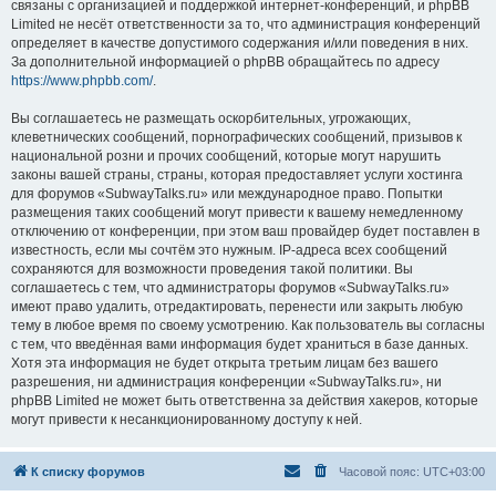
связаны с организацией и поддержкой интернет-конференций, и phpBB
Limited не несёт ответственности за то, что администрация конференций
определяет в качестве допустимого содержания и/или поведения в них.
За дополнительной информацией о phpBB обращайтесь по адресу
https://www.phpbb.com/
.
Вы соглашаетесь не размещать оскорбительных, угрожающих,
клеветнических сообщений, порнографических сообщений, призывов к
национальной розни и прочих сообщений, которые могут нарушить
законы вашей страны, страны, которая предоставляет услуги хостинга
для форумов «SubwayTalks.ru» или международное право. Попытки
размещения таких сообщений могут привести к вашему немедленному
отключению от конференции, при этом ваш провайдер будет поставлен в
известность, если мы сочтём это нужным. IP-адреса всех сообщений
сохраняются для возможности проведения такой политики. Вы
соглашаетесь с тем, что администраторы форумов «SubwayTalks.ru»
имеют право удалить, отредактировать, перенести или закрыть любую
тему в любое время по своему усмотрению. Как пользователь вы согласны
с тем, что введённая вами информация будет храниться в базе данных.
Хотя эта информация не будет открыта третьим лицам без вашего
разрешения, ни администрация конференции «SubwayTalks.ru», ни
phpBB Limited не может быть ответственна за действия хакеров, которые
могут привести к несанкционированному доступу к ней.
К списку форумов
Часовой пояс:
UTC+03:00