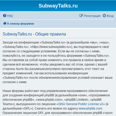
SubwayTalks.ru
FAQ
Регистрация
Вход
К списку форумов
SubwayTalks.ru - Общие правила
Заходя на конференцию «SubwayTalks.ru» (в дальнейшем «мы», «наш»,
«SubwayTalks.ru», «https://www.subwaytalks.ru»), вы подтверждаете своё
согласие со следующими условиями. Если вы не согласны с ними,
пожалуйста, не заходите и не пользуйтесь форумами «SubwayTalks.ru».
Мы оставляем за собой право изменять эти правила в любое время и
сделаем всё возможное, чтобы уведомить вас об этом, однако с вашей
стороны было бы разумным регулярно просматривать этот текст на
предмет изменений, так как использование конференции
«SubwayTalks.ru» после обновления/исправления условий означает ваше
согласие с ними.
Наши форумы работают под управлением программного обеспечения
для создания конференций phpBB (в дальнейшем «они», «программное
обеспечение phpBB», «www.phpbb.com», «phpBB Limited», «phpBB
Teams»), выпущенного по лицензии «
GNU General Public License v2
» (в
дальнейшем «GPL»). Скачать его можно по адресу
www.phpbb.com
.
Ограничения лицензии GPL для программного обеспечения phpBB строго