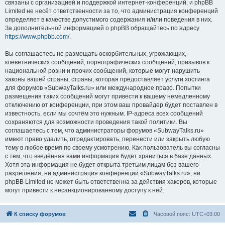
связаны с организацией и поддержкой интернет-конференций, и phpBB
Limited не несёт ответственности за то, что администрация конференций
определяет в качестве допустимого содержания и/или поведения в них.
За дополнительной информацией о phpBB обращайтесь по адресу
https://www.phpbb.com/
.
Вы соглашаетесь не размещать оскорбительных, угрожающих,
клеветнических сообщений, порнографических сообщений, призывов к
национальной розни и прочих сообщений, которые могут нарушить
законы вашей страны, страны, которая предоставляет услуги хостинга
для форумов «SubwayTalks.ru» или международное право. Попытки
размещения таких сообщений могут привести к вашему немедленному
отключению от конференции, при этом ваш провайдер будет поставлен в
известность, если мы сочтём это нужным. IP-адреса всех сообщений
сохраняются для возможности проведения такой политики. Вы
соглашаетесь с тем, что администраторы форумов «SubwayTalks.ru»
имеют право удалить, отредактировать, перенести или закрыть любую
тему в любое время по своему усмотрению. Как пользователь вы согласны
с тем, что введённая вами информация будет храниться в базе данных.
Хотя эта информация не будет открыта третьим лицам без вашего
разрешения, ни администрация конференции «SubwayTalks.ru», ни
phpBB Limited не может быть ответственна за действия хакеров, которые
могут привести к несанкционированному доступу к ней.
К списку форумов
Часовой пояс:
UTC+03:00