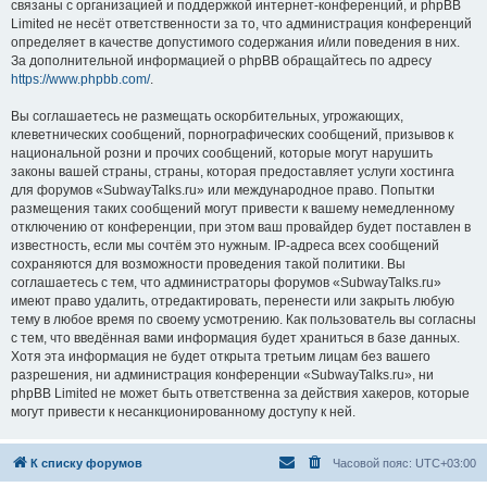
связаны с организацией и поддержкой интернет-конференций, и phpBB
Limited не несёт ответственности за то, что администрация конференций
определяет в качестве допустимого содержания и/или поведения в них.
За дополнительной информацией о phpBB обращайтесь по адресу
https://www.phpbb.com/
.
Вы соглашаетесь не размещать оскорбительных, угрожающих,
клеветнических сообщений, порнографических сообщений, призывов к
национальной розни и прочих сообщений, которые могут нарушить
законы вашей страны, страны, которая предоставляет услуги хостинга
для форумов «SubwayTalks.ru» или международное право. Попытки
размещения таких сообщений могут привести к вашему немедленному
отключению от конференции, при этом ваш провайдер будет поставлен в
известность, если мы сочтём это нужным. IP-адреса всех сообщений
сохраняются для возможности проведения такой политики. Вы
соглашаетесь с тем, что администраторы форумов «SubwayTalks.ru»
имеют право удалить, отредактировать, перенести или закрыть любую
тему в любое время по своему усмотрению. Как пользователь вы согласны
с тем, что введённая вами информация будет храниться в базе данных.
Хотя эта информация не будет открыта третьим лицам без вашего
разрешения, ни администрация конференции «SubwayTalks.ru», ни
phpBB Limited не может быть ответственна за действия хакеров, которые
могут привести к несанкционированному доступу к ней.
К списку форумов
Часовой пояс:
UTC+03:00