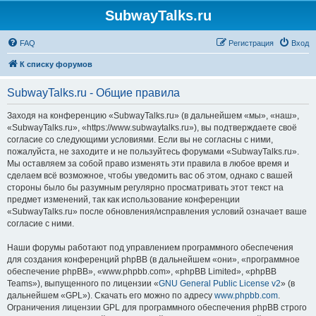
SubwayTalks.ru
FAQ
Регистрация
Вход
К списку форумов
SubwayTalks.ru - Общие правила
Заходя на конференцию «SubwayTalks.ru» (в дальнейшем «мы», «наш»,
«SubwayTalks.ru», «https://www.subwaytalks.ru»), вы подтверждаете своё
согласие со следующими условиями. Если вы не согласны с ними,
пожалуйста, не заходите и не пользуйтесь форумами «SubwayTalks.ru».
Мы оставляем за собой право изменять эти правила в любое время и
сделаем всё возможное, чтобы уведомить вас об этом, однако с вашей
стороны было бы разумным регулярно просматривать этот текст на
предмет изменений, так как использование конференции
«SubwayTalks.ru» после обновления/исправления условий означает ваше
согласие с ними.
Наши форумы работают под управлением программного обеспечения
для создания конференций phpBB (в дальнейшем «они», «программное
обеспечение phpBB», «www.phpbb.com», «phpBB Limited», «phpBB
Teams»), выпущенного по лицензии «
GNU General Public License v2
» (в
дальнейшем «GPL»). Скачать его можно по адресу
www.phpbb.com
.
Ограничения лицензии GPL для программного обеспечения phpBB строго