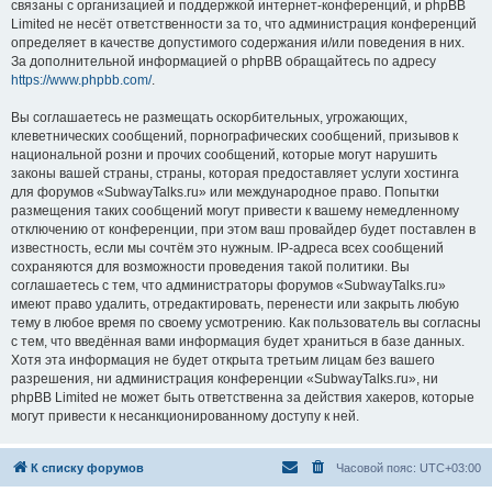
связаны с организацией и поддержкой интернет-конференций, и phpBB
Limited не несёт ответственности за то, что администрация конференций
определяет в качестве допустимого содержания и/или поведения в них.
За дополнительной информацией о phpBB обращайтесь по адресу
https://www.phpbb.com/
.
Вы соглашаетесь не размещать оскорбительных, угрожающих,
клеветнических сообщений, порнографических сообщений, призывов к
национальной розни и прочих сообщений, которые могут нарушить
законы вашей страны, страны, которая предоставляет услуги хостинга
для форумов «SubwayTalks.ru» или международное право. Попытки
размещения таких сообщений могут привести к вашему немедленному
отключению от конференции, при этом ваш провайдер будет поставлен в
известность, если мы сочтём это нужным. IP-адреса всех сообщений
сохраняются для возможности проведения такой политики. Вы
соглашаетесь с тем, что администраторы форумов «SubwayTalks.ru»
имеют право удалить, отредактировать, перенести или закрыть любую
тему в любое время по своему усмотрению. Как пользователь вы согласны
с тем, что введённая вами информация будет храниться в базе данных.
Хотя эта информация не будет открыта третьим лицам без вашего
разрешения, ни администрация конференции «SubwayTalks.ru», ни
phpBB Limited не может быть ответственна за действия хакеров, которые
могут привести к несанкционированному доступу к ней.
К списку форумов
Часовой пояс:
UTC+03:00