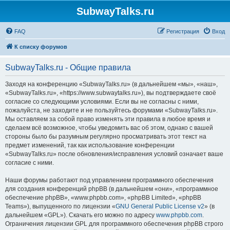
SubwayTalks.ru
FAQ
Регистрация
Вход
К списку форумов
SubwayTalks.ru - Общие правила
Заходя на конференцию «SubwayTalks.ru» (в дальнейшем «мы», «наш»,
«SubwayTalks.ru», «https://www.subwaytalks.ru»), вы подтверждаете своё
согласие со следующими условиями. Если вы не согласны с ними,
пожалуйста, не заходите и не пользуйтесь форумами «SubwayTalks.ru».
Мы оставляем за собой право изменять эти правила в любое время и
сделаем всё возможное, чтобы уведомить вас об этом, однако с вашей
стороны было бы разумным регулярно просматривать этот текст на
предмет изменений, так как использование конференции
«SubwayTalks.ru» после обновления/исправления условий означает ваше
согласие с ними.
Наши форумы работают под управлением программного обеспечения
для создания конференций phpBB (в дальнейшем «они», «программное
обеспечение phpBB», «www.phpbb.com», «phpBB Limited», «phpBB
Teams»), выпущенного по лицензии «
GNU General Public License v2
» (в
дальнейшем «GPL»). Скачать его можно по адресу
www.phpbb.com
.
Ограничения лицензии GPL для программного обеспечения phpBB строго