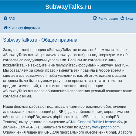
SubwayTalks.ru
FAQ
Регистрация
Вход
К списку форумов
SubwayTalks.ru - Общие правила
Заходя на конференцию «SubwayTalks.ru» (в дальнейшем «мы», «наш»,
«SubwayTalks.ru», «https://www.subwaytalks.ru»), вы подтверждаете своё
согласие со следующими условиями. Если вы не согласны с ними,
пожалуйста, не заходите и не пользуйтесь форумами «SubwayTalks.ru».
Мы оставляем за собой право изменять эти правила в любое время и
сделаем всё возможное, чтобы уведомить вас об этом, однако с вашей
стороны было бы разумным регулярно просматривать этот текст на
предмет изменений, так как использование конференции
«SubwayTalks.ru» после обновления/исправления условий означает ваше
согласие с ними.
Наши форумы работают под управлением программного обеспечения
для создания конференций phpBB (в дальнейшем «они», «программное
обеспечение phpBB», «www.phpbb.com», «phpBB Limited», «phpBB
Teams»), выпущенного по лицензии «
GNU General Public License v2
» (в
дальнейшем «GPL»). Скачать его можно по адресу
www.phpbb.com
.
Ограничения лицензии GPL для программного обеспечения phpBB строго