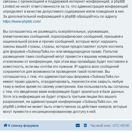
связаны с организацией и поддержкой интернет-конференций, и phpBB
Limited не несёт ответственности за то, что администрация конференций
определяет в качестве допустимого содержания и/или поведения в них.
За дополнительной информацией о phpBB обращайтесь по адресу
https://www.phpbb.com/
.
Вы соглашаетесь не размещать оскорбительных, угрожающих,
клеветнических сообщений, порнографических сообщений, призывов к
национальной розни и прочих сообщений, которые могут нарушить
законы вашей страны, страны, которая предоставляет услуги хостинга
для форумов «SubwayTalks.ru» или международное право. Попытки
размещения таких сообщений могут привести к вашему немедленному
отключению от конференции, при этом ваш провайдер будет поставлен в
известность, если мы сочтём это нужным. IP-адреса всех сообщений
сохраняются для возможности проведения такой политики. Вы
соглашаетесь с тем, что администраторы форумов «SubwayTalks.ru»
имеют право удалить, отредактировать, перенести или закрыть любую
тему в любое время по своему усмотрению. Как пользователь вы согласны
с тем, что введённая вами информация будет храниться в базе данных.
Хотя эта информация не будет открыта третьим лицам без вашего
разрешения, ни администрация конференции «SubwayTalks.ru», ни
phpBB Limited не может быть ответственна за действия хакеров, которые
могут привести к несанкционированному доступу к ней.
К списку форумов
Часовой пояс:
UTC+03:00