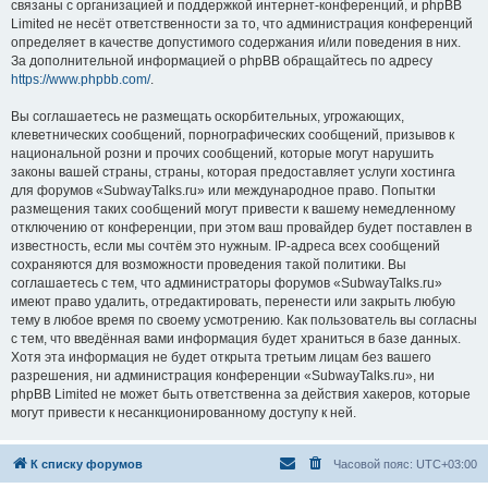
связаны с организацией и поддержкой интернет-конференций, и phpBB
Limited не несёт ответственности за то, что администрация конференций
определяет в качестве допустимого содержания и/или поведения в них.
За дополнительной информацией о phpBB обращайтесь по адресу
https://www.phpbb.com/
.
Вы соглашаетесь не размещать оскорбительных, угрожающих,
клеветнических сообщений, порнографических сообщений, призывов к
национальной розни и прочих сообщений, которые могут нарушить
законы вашей страны, страны, которая предоставляет услуги хостинга
для форумов «SubwayTalks.ru» или международное право. Попытки
размещения таких сообщений могут привести к вашему немедленному
отключению от конференции, при этом ваш провайдер будет поставлен в
известность, если мы сочтём это нужным. IP-адреса всех сообщений
сохраняются для возможности проведения такой политики. Вы
соглашаетесь с тем, что администраторы форумов «SubwayTalks.ru»
имеют право удалить, отредактировать, перенести или закрыть любую
тему в любое время по своему усмотрению. Как пользователь вы согласны
с тем, что введённая вами информация будет храниться в базе данных.
Хотя эта информация не будет открыта третьим лицам без вашего
разрешения, ни администрация конференции «SubwayTalks.ru», ни
phpBB Limited не может быть ответственна за действия хакеров, которые
могут привести к несанкционированному доступу к ней.
К списку форумов
Часовой пояс:
UTC+03:00