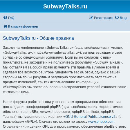
SubwayTalks.ru
FAQ
Регистрация
Вход
К списку форумов
SubwayTalks.ru - Общие правила
Заходя на конференцию «SubwayTalks.ru» (в дальнейшем «мы», «наш»,
«SubwayTalks.ru», «https://www.subwaytalks.ru»), вы подтверждаете своё
согласие со следующими условиями. Если вы не согласны с ними,
пожалуйста, не заходите и не пользуйтесь форумами «SubwayTalks.ru».
Мы оставляем за собой право изменять эти правила в любое время и
сделаем всё возможное, чтобы уведомить вас об этом, однако с вашей
стороны было бы разумным регулярно просматривать этот текст на
предмет изменений, так как использование конференции
«SubwayTalks.ru» после обновления/исправления условий означает ваше
согласие с ними.
Наши форумы работают под управлением программного обеспечения
для создания конференций phpBB (в дальнейшем «они», «программное
обеспечение phpBB», «www.phpbb.com», «phpBB Limited», «phpBB
Teams»), выпущенного по лицензии «
GNU General Public License v2
» (в
дальнейшем «GPL»). Скачать его можно по адресу
www.phpbb.com
.
Ограничения лицензии GPL для программного обеспечения phpBB строго