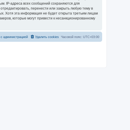
ым. IP-адреса всех сообщений сохраняются для
 отредактировать, перенести или закрыть любую тему в
ных. Хотя эта информация не будет открыта третьим лицам
акеров, которые могут привести к несанкционированному
 с администрацией
Удалить cookies
Часовой пояс:
UTC+03:00