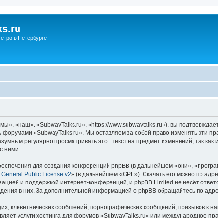
s.ru
етро в Петербурге
ы», «наш», «SubwayTalks.ru», «https://www.subwaytalks.ru»), вы подтверждае
сь форумами «SubwayTalks.ru». Мы оставляем за собой право изменять эти пр
азумным регулярно просматривать этот текст на предмет изменений, так как
с ними.
еспечения для создания конференций phpBB (в дальнейшем «они», «програ
General Public License v2
» (в дальнейшем «GPL»). Скачать его можно по адр
зацией и поддержкой интернет-конференций, и phpBB Limited не несёт ответ
ведения в них. За дополнительной информацией о phpBB обращайтесь по адр
их, клеветнических сообщений, порнографических сообщений, призывов к на
вляет услуги хостинга для форумов «SubwayTalks.ru» или международное пр