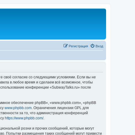
Регистрация
Вход
те своё согласие со следующими условиями. Если вы не
авила в любое время и сделаем всё возможное, чтобы
 использование конференции «SubwayTalks.ru» после
ммное обеспечение phpBB», «www.phpbb.com», «phpBB
есу
www.phpbb.com
. Ограничения лицензии GPL для
ственности за то, что администрация конференций
есу
https://www.phpbb.com/
.
циональной розни и прочих сообщений, которые могут
аво. Попытки размещения таких сообщений могут привести