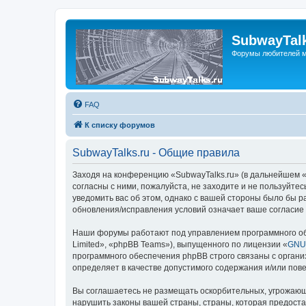
SubwayTalk
Форумы любителей м
FAQ
К списку форумов
SubwayTalks.ru - Общие правила
Заходя на конференцию «SubwayTalks.ru» (в дальнейшем «м
согласны с ними, пожалуйста, не заходите и не пользуйте
уведомить вас об этом, однако с вашей стороны было бы р
обновления/исправления условий означает ваше согласие 
Наши форумы работают под управлением программного об
Limited», «phpBB Teams»), выпущенного по лицензии «
GNU 
программного обеспечения phpBB строго связаны с органи
определяет в качестве допустимого содержания и/или по
Вы соглашаетесь не размещать оскорбительных, угрожающ
нарушить законы вашей страны, страны, которая предоста