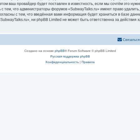
том ваш провайдер будет поставлен в известность, если мы сочтём это нужн
 с тем, что администраторы форумов «SubwayTalks.ru» имеют право удалить,
согласны с тем, что введённая вами информация будет храниться в базе дан
bwayTalks.ru», ни phpBB Limited не может быть ответственна за действия х
Связаться
Создано на основе
phpBB
® Forum Software © phpBB Limited
Русская поддержка phpBB
Конфиденциальность
|
Правила