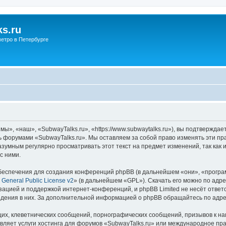
s.ru
етро в Петербурге
ы», «наш», «SubwayTalks.ru», «https://www.subwaytalks.ru»), вы подтверждае
сь форумами «SubwayTalks.ru». Мы оставляем за собой право изменять эти пр
азумным регулярно просматривать этот текст на предмет изменений, так как
с ними.
еспечения для создания конференций phpBB (в дальнейшем «они», «програ
General Public License v2
» (в дальнейшем «GPL»). Скачать его можно по адр
зацией и поддержкой интернет-конференций, и phpBB Limited не несёт ответ
ведения в них. За дополнительной информацией о phpBB обращайтесь по адр
их, клеветнических сообщений, порнографических сообщений, призывов к на
вляет услуги хостинга для форумов «SubwayTalks.ru» или международное пр