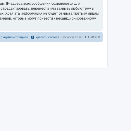
ым. IP-адреса всех сообщений сохраняются для
 отредактировать, перенести или закрыть любую тему в
ных. Хотя эта информация не будет открыта третьим лицам
акеров, которые могут привести к несанкционированному
 с администрацией
Удалить cookies
Часовой пояс:
UTC+03:00