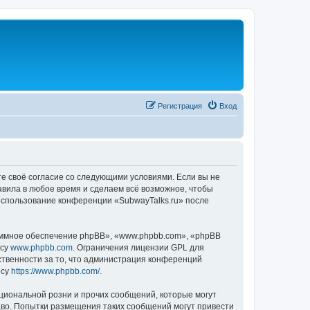
Регистрация
Вход
те своё согласие со следующими условиями. Если вы не
авила в любое время и сделаем всё возможное, чтобы
 использование конференции «SubwayTalks.ru» после
ммное обеспечение phpBB», «www.phpbb.com», «phpBB
есу
www.phpbb.com
. Ограничения лицензии GPL для
ственности за то, что администрация конференций
есу
https://www.phpbb.com/
.
циональной розни и прочих сообщений, которые могут
аво. Попытки размещения таких сообщений могут привести