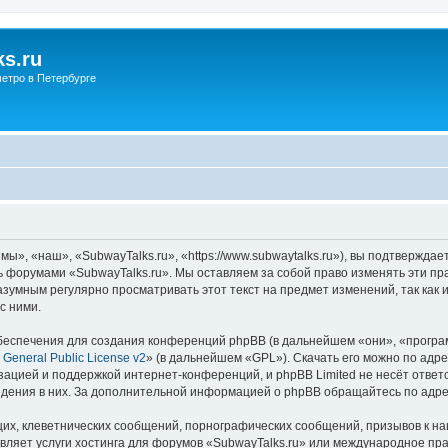
s.ru
етро в Петербурге
ы», «наш», «SubwayTalks.ru», «https://www.subwaytalks.ru»), вы подтверждае
сь форумами «SubwayTalks.ru». Мы оставляем за собой право изменять эти пр
азумным регулярно просматривать этот текст на предмет изменений, так как
с ними.
еспечения для создания конференций phpBB (в дальнейшем «они», «програ
General Public License v2
» (в дальнейшем «GPL»). Скачать его можно по адр
зацией и поддержкой интернет-конференций, и phpBB Limited не несёт ответ
ведения в них. За дополнительной информацией о phpBB обращайтесь по адр
их, клеветнических сообщений, порнографических сообщений, призывов к на
вляет услуги хостинга для форумов «SubwayTalks.ru» или международное пр