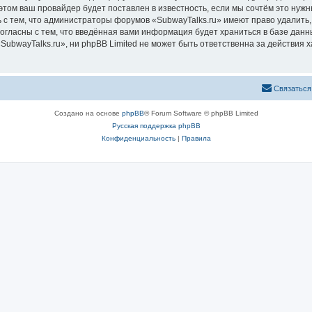
том ваш провайдер будет поставлен в известность, если мы сочтём это нужн
 с тем, что администраторы форумов «SubwayTalks.ru» имеют право удалить,
согласны с тем, что введённая вами информация будет храниться в базе дан
bwayTalks.ru», ни phpBB Limited не может быть ответственна за действия х
Связаться
Создано на основе
phpBB
® Forum Software © phpBB Limited
Русская поддержка phpBB
Конфиденциальность
|
Правила