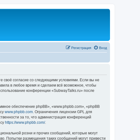
Регистрация
Вход
те своё согласие со следующими условиями. Если вы не
авила в любое время и сделаем всё возможное, чтобы
 использование конференции «SubwayTalks.ru» после
ммное обеспечение phpBB», «www.phpbb.com», «phpBB
есу
www.phpbb.com
. Ограничения лицензии GPL для
ственности за то, что администрация конференций
есу
https://www.phpbb.com/
.
циональной розни и прочих сообщений, которые могут
аво. Попытки размещения таких сообщений могут привести