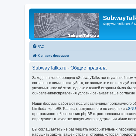
SubwayTalk
Форумы любителей м
FAQ
К списку форумов
SubwayTalks.ru - Общие правила
Заходя на конференцию «SubwayTalks.ru» (в дальнейшем «м
согласны с ними, пожалуйста, не заходите и не пользуйте
уведомить вас об этом, однако с вашей стороны было бы р
обновления/исправления условий означает ваше согласие 
Наши форумы работают под управлением программного об
Limited», «phpBB Teams»), выпущенного по лицензии «
GNU 
программного обеспечения phpBB строго связаны с органи
определяет в качестве допустимого содержания и/или по
Вы соглашаетесь не размещать оскорбительных, угрожающ
нарушить законы вашей страны, страны, которая предоста