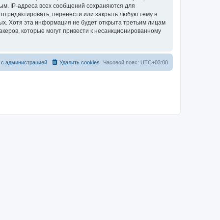
ым. IP-адреса всех сообщений сохраняются для
 отредактировать, перенести или закрыть любую тему в
ных. Хотя эта информация не будет открыта третьим лицам
акеров, которые могут привести к несанкционированному
 с администрацией
Удалить cookies
Часовой пояс:
UTC+03:00